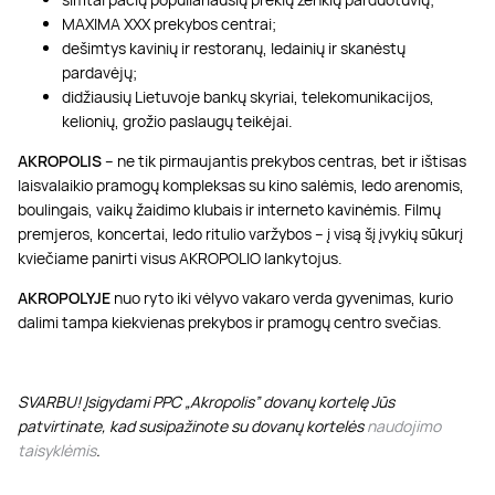
MAXIMA XXX prekybos centrai;
dešimtys kavinių ir restoranų, ledainių ir skanėstų
pardavėjų;
didžiausių Lietuvoje bankų skyriai, telekomunikacijos,
kelionių, grožio paslaugų teikėjai.
AKROPOLIS
– ne tik pirmaujantis prekybos centras, bet ir ištisas
laisvalaikio pramogų kompleksas su kino salėmis, ledo arenomis,
boulingais, vaikų žaidimo klubais ir interneto kavinėmis. Filmų
premjeros, koncertai, ledo ritulio varžybos – į visą šį įvykių sūkurį
kviečiame panirti visus AKROPOLIO lankytojus.
AKROPOLYJE
nuo ryto iki vėlyvo vakaro verda gyvenimas, kurio
dalimi tampa kiekvienas prekybos ir pramogų centro svečias.
SVARBU! Įsigydami PPC „Akropolis” dovanų kortelę Jūs
patvirtinate, kad susipažinote su dovanų kortelės
naudojimo
taisyklėmis
.