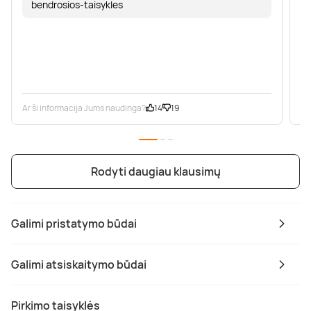
bendrosios-taisykles
Ar ši informacija Jums naudinga?
14
19
Ar
Rodyti daugiau klausimų
Galimi pristatymo būdai
Galimi atsiskaitymo būdai
Pirkimo taisyklės