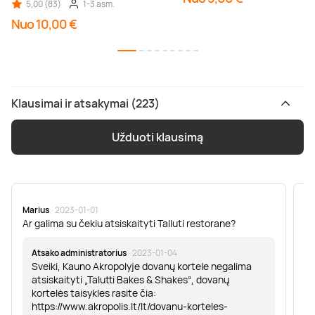
5,00 (83)
1-3 asm.
Nuo 10,00 €
Klausimai ir atsakymai (223)
Užduoti klausimą
Marius
· 2023-01-01
Sa
Ar galima su čekiu atsiskaityti Talluti restorane?
Sv
er
Atsako administratorius
· 2023-01-04
Sveiki, Kauno Akropolyje dovanų kortele negalima
atsiskaityti „Talutti Bakes & Shakes“, dovanų
kortelės taisykles rasite čia:
https://www.akropolis.lt/lt/dovanu-korteles-