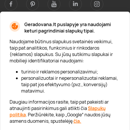
Geradovana.lt puslapyje yra naudojami
Apie mus
keturi pagrindiniai slapukų tipai.
Apie „Gera Dovana“
Naudojame būtinus slapukus svetainės veikimui,
taip pat analitikos, funkcinius ir rinkodaros
Lojalumo klubas
(reklamos) slapukus. Su jūsų sutikimu slapukai ir
Karjera
mobilieji identifikatoriai naudojami:
Visi partneriai
turinio ir reklamos personalizavimui;
personalizuotai ir nepersonalizuotai reklamai,
Kontaktai
taip pat jos efektyvumo (pvz., konversijų)
Tinklaraštis
matavimui.
Daugiau informacijos rasite, taip pat pakeisti ar
atnaujinti pasirinkimus gali atlikti čia
Slapukų
Informacija
politika
. Peržiūrėkite, kaip „Google“ naudos jūsų
asmens duomenis, spustelėję
čia.
„GERA DOVANA“ GRUPĖ