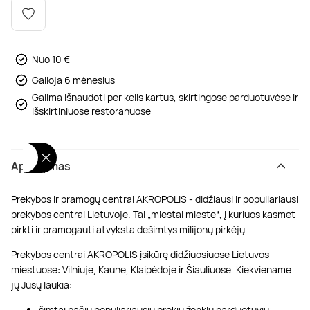
Poilsis dvaruose ir pilyse
Masažų kompleksai
Kitos vandens pramogos
Nuo 10 €
Galioja 6 mėnesius
Galima išnaudoti per kelis kartus, skirtingose parduotuvėse ir
išskirtiniuose restoranuose
Aprašymas
Prekybos ir pramogų centrai AKROPOLIS - didžiausi ir populiariausi
prekybos centrai Lietuvoje. Tai „miestai mieste“, į kuriuos kasmet
pirkti ir pramogauti atvyksta dešimtys milijonų pirkėjų.
Prekybos centrai AKROPOLIS įsikūrę didžiuosiuose Lietuvos
miestuose: Vilniuje, Kaune, Klaipėdoje ir Šiauliuose. Kiekviename
jų Jūsų laukia:
šimtai pačių populiariausių prekių ženklų parduotuvių;