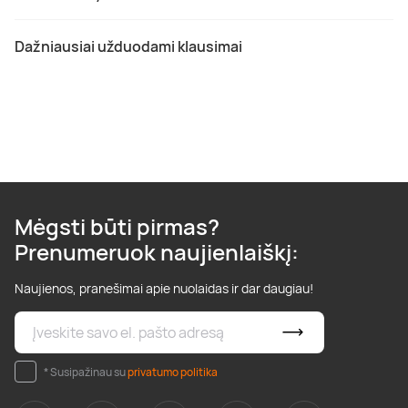
Dažniausiai užduodami klausimai
Mėgsti būti pirmas?
Prenumeruok naujienlaiškį:
Naujienos, pranešimai apie nuolaidas ir dar daugiau!
* Susipažinau su
privatumo politika