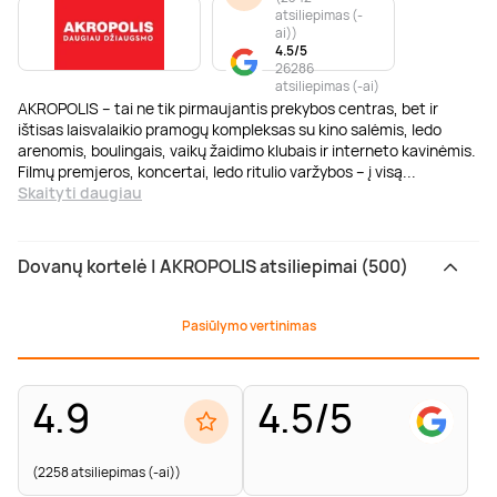
atsiliepimas (-
ai)
)
4.5/5
26286
atsiliepimas (-ai)
AKROPOLIS – tai ne tik pirmaujantis prekybos centras, bet ir
ištisas laisvalaikio pramogų kompleksas su kino salėmis, ledo
arenomis, boulingais, vaikų žaidimo klubais ir interneto kavinėmis.
Filmų premjeros, koncertai, ledo ritulio varžybos – į visą
...
Skaityti daugiau
Dovanų kortelė | AKROPOLIS atsiliepimai (500)
Pasiūlymo vertinimas
4.9
4.5/5
(2258 atsiliepimas (-ai))