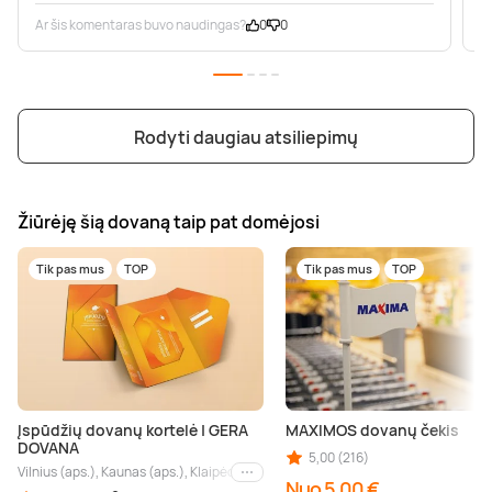
Ar šis komentaras buvo naudingas?
0
0
A
Rodyti daugiau atsiliepimų
Žiūrėję šią dovaną taip pat domėjosi
Tik pas mus
TOP
Tik pas mus
TOP
Įspūdžių dovanų kortelė | GERA
MAXIMOS dovanų čekis
DOVANA
5,00 (216)
Vilnius (aps.), Kaunas (aps.), Klaipėda (aps.), Palanga (aps.), Nida (aps.), Druskin
Kiti miestai
Nuo 5,00 €