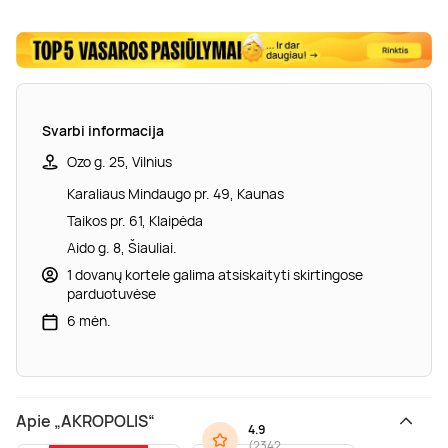
Svarbi informacija
Ozo g. 25, Vilnius
Karaliaus Mindaugo pr. 49, Kaunas
Taikos pr. 61, Klaipėda
Aido g. 8, Šiauliai.
1 dovanų kortele galima atsiskaityti skirtingose
parduotuvėse
6 mėn.
Apie „AKROPOLIS“
4.9
(
2342