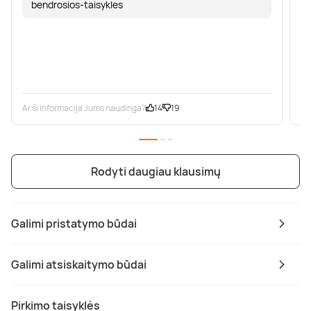
bendrosios-taisykles
Ar ši informacija Jums naudinga?
14
19
Ar
Rodyti daugiau klausimų
Galimi pristatymo būdai
Galimi atsiskaitymo būdai
Pirkimo taisyklės