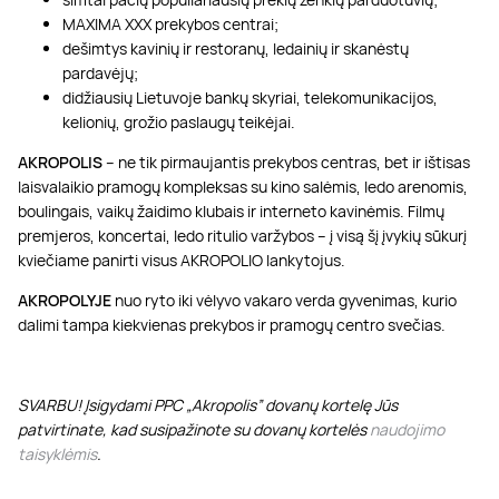
MAXIMA XXX prekybos centrai;
dešimtys kavinių ir restoranų, ledainių ir skanėstų
pardavėjų;
didžiausių Lietuvoje bankų skyriai, telekomunikacijos,
kelionių, grožio paslaugų teikėjai.
AKROPOLIS
– ne tik pirmaujantis prekybos centras, bet ir ištisas
laisvalaikio pramogų kompleksas su kino salėmis, ledo arenomis,
boulingais, vaikų žaidimo klubais ir interneto kavinėmis. Filmų
premjeros, koncertai, ledo ritulio varžybos – į visą šį įvykių sūkurį
kviečiame panirti visus AKROPOLIO lankytojus.
AKROPOLYJE
nuo ryto iki vėlyvo vakaro verda gyvenimas, kurio
dalimi tampa kiekvienas prekybos ir pramogų centro svečias.
SVARBU! Įsigydami PPC „Akropolis” dovanų kortelę Jūs
patvirtinate, kad susipažinote su dovanų kortelės
naudojimo
taisyklėmis
.