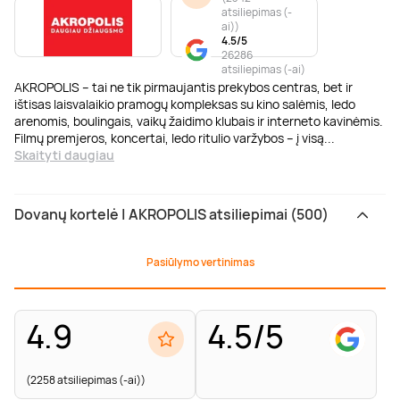
atsiliepimas (-
ai)
)
4.5/5
26286
atsiliepimas (-ai)
AKROPOLIS – tai ne tik pirmaujantis prekybos centras, bet ir
ištisas laisvalaikio pramogų kompleksas su kino salėmis, ledo
arenomis, boulingais, vaikų žaidimo klubais ir interneto kavinėmis.
Filmų premjeros, koncertai, ledo ritulio varžybos – į visą
...
Skaityti daugiau
Dovanų kortelė | AKROPOLIS atsiliepimai (500)
Pasiūlymo vertinimas
4.9
4.5/5
(2258 atsiliepimas (-ai))