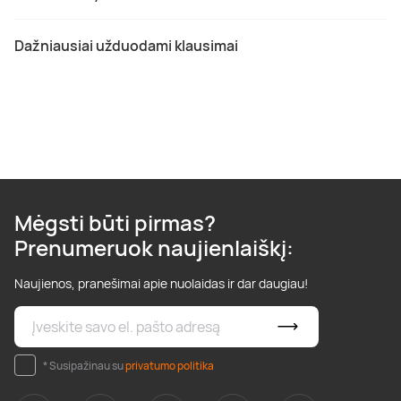
Dažniausiai užduodami klausimai
Mėgsti būti pirmas?
Prenumeruok naujienlaiškį:
Naujienos, pranešimai apie nuolaidas ir dar daugiau!
* Susipažinau su
privatumo politika