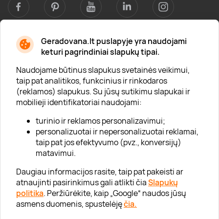
Geradovana.lt puslapyje yra naudojami
Apie mus
keturi pagrindiniai slapukų tipai.
Apie „Gera Dovana“
Naudojame būtinus slapukus svetainės veikimui,
taip pat analitikos, funkcinius ir rinkodaros
Lojalumo klubas
(reklamos) slapukus. Su jūsų sutikimu slapukai ir
Karjera
mobilieji identifikatoriai naudojami:
Visi partneriai
turinio ir reklamos personalizavimui;
personalizuotai ir nepersonalizuotai reklamai,
Kontaktai
taip pat jos efektyvumo (pvz., konversijų)
Tinklaraštis
matavimui.
Daugiau informacijos rasite, taip pat pakeisti ar
atnaujinti pasirinkimus gali atlikti čia
Slapukų
Informacija
politika
. Peržiūrėkite, kaip „Google“ naudos jūsų
asmens duomenis, spustelėję
čia.
„GERA DOVANA“ GRUPĖ