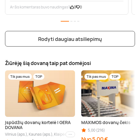
Ar šis komentaras buvo naudingas?
0
0
A
Rodyti daugiau atsiliepimų
Žiūrėję šią dovaną taip pat domėjosi
Tik pas mus
TOP
Tik pas mus
TOP
Įspūdžių dovanų kortelė | GERA
MAXIMOS dovanų čekis
DOVANA
5,00 (216)
Vilnius (aps.), Kaunas (aps.), Klaipėda (aps.), Palanga (aps.), Nida (aps.), Druskin
Kiti miestai
Nuo 5,00 €