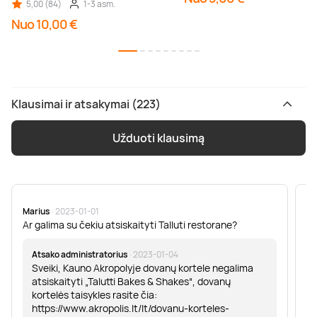
5,00 (84)
1-3 asm.
Nuo 10,00 €
Klausimai ir atsakymai (223)
Užduoti klausimą
Marius
· 2023-01-01
Sa
Ar galima su čekiu atsiskaityti Talluti restorane?
Sv
er
Atsako administratorius
· 2023-01-04
Sveiki, Kauno Akropolyje dovanų kortele negalima
atsiskaityti „Talutti Bakes & Shakes“, dovanų
kortelės taisykles rasite čia:
https://www.akropolis.lt/lt/dovanu-korteles-