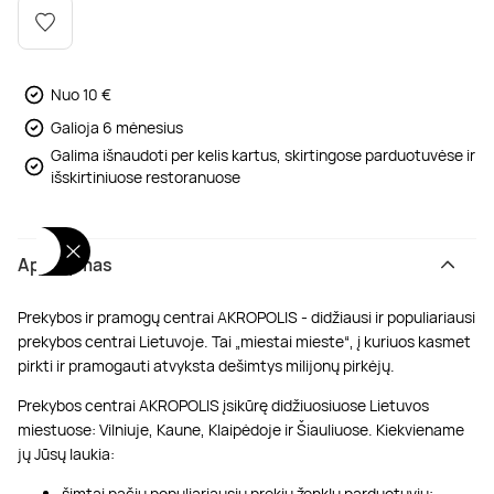
Poilsis dvaruose ir pilyse
Masažų kompleksai
Kitos vandens pramogos
Nuo 10 €
Galioja 6 mėnesius
Galima išnaudoti per kelis kartus, skirtingose parduotuvėse ir
išskirtiniuose restoranuose
Aprašymas
Prekybos ir pramogų centrai AKROPOLIS - didžiausi ir populiariausi
prekybos centrai Lietuvoje. Tai „miestai mieste“, į kuriuos kasmet
pirkti ir pramogauti atvyksta dešimtys milijonų pirkėjų.
Prekybos centrai AKROPOLIS įsikūrę didžiuosiuose Lietuvos
miestuose: Vilniuje, Kaune, Klaipėdoje ir Šiauliuose. Kiekviename
jų Jūsų laukia:
šimtai pačių populiariausių prekių ženklų parduotuvių;