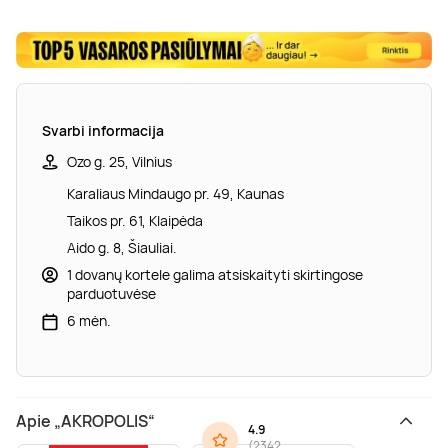
Svarbi informacija
Ozo g. 25, Vilnius
Karaliaus Mindaugo pr. 49, Kaunas
Taikos pr. 61, Klaipėda
Aido g. 8, Šiauliai.
1 dovanų kortele galima atsiskaityti skirtingose
parduotuvėse
6 mėn.
Apie „AKROPOLIS“
4.9
(
2342