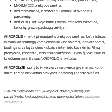
MAXIMA XXX prekybos centrai;
dešimtys kavinių ir restoranų, ledainių ir skanėstų
pardavėjų;
didžiausių Lietuvoje bankų skyriai, telekomunikacijos,
kelionių, grožio paslaugų teikėjai.
AKROPOLIS
– ne tik pirmaujantis prekybos centras, bet ir ištisas
laisvalaikio pramogų kompleksas su kino salėmis, ledo arenomis,
boulingais, vaikų žaidimo klubais ir interneto kavinėmis. Filmų
premjeros, koncertai, ledo ritulio varžybos – į visą šį įvykių sūkurį
kviečiame panirti visus AKROPOLIO lankytojus.
AKROPOLYJE
nuo ryto iki vėlyvo vakaro verda gyvenimas, kurio
dalimi tampa kiekvienas prekybos ir pramogų centro svečias.
SVARBU! Įsigydami PPC „Akropolis” dovanų kortelę Jūs
patvirtinate, kad susipažinote su dovanų kortelės
naudojimo
taisyklėmis
.