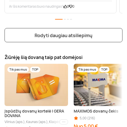
Ar šis komentaras buvo naudingas?
0
0
A
Rodyti daugiau atsiliepimų
Žiūrėję šią dovaną taip pat domėjosi
Tik pas mus
TOP
Tik pas mus
TOP
Įspūdžių dovanų kortelė | GERA
MAXIMOS dovanų čekis
DOVANA
5,00 (216)
Vilnius (aps.), Kaunas (aps.), Klaipėda (aps.), Palanga (aps.), Nida (aps.), Druskin
Kiti miestai
Nuo 5,00 €