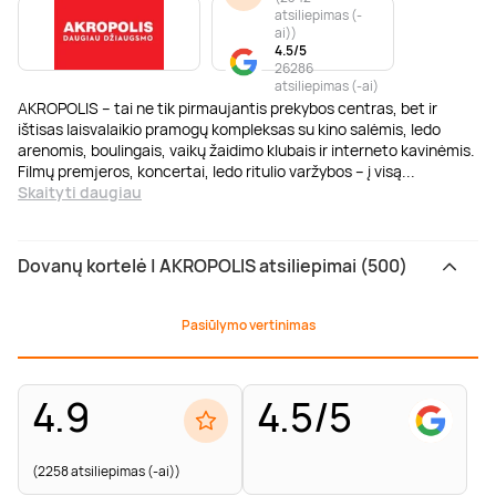
atsiliepimas (-
ai)
)
4.5/5
26286
atsiliepimas (-ai)
AKROPOLIS – tai ne tik pirmaujantis prekybos centras, bet ir
ištisas laisvalaikio pramogų kompleksas su kino salėmis, ledo
arenomis, boulingais, vaikų žaidimo klubais ir interneto kavinėmis.
Filmų premjeros, koncertai, ledo ritulio varžybos – į visą
...
Skaityti daugiau
Dovanų kortelė | AKROPOLIS atsiliepimai (500)
Pasiūlymo vertinimas
4.9
4.5/5
(2258 atsiliepimas (-ai))