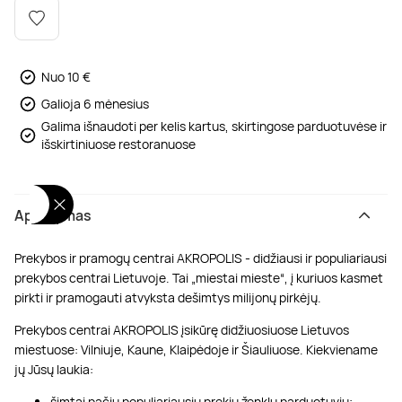
Poilsis dvaruose ir pilyse
Masažų kompleksai
Kitos vandens pramogos
Nuo 10 €
Galioja 6 mėnesius
Galima išnaudoti per kelis kartus, skirtingose parduotuvėse ir
išskirtiniuose restoranuose
Aprašymas
Prekybos ir pramogų centrai AKROPOLIS - didžiausi ir populiariausi
prekybos centrai Lietuvoje. Tai „miestai mieste“, į kuriuos kasmet
pirkti ir pramogauti atvyksta dešimtys milijonų pirkėjų.
Prekybos centrai AKROPOLIS įsikūrę didžiuosiuose Lietuvos
miestuose: Vilniuje, Kaune, Klaipėdoje ir Šiauliuose. Kiekviename
jų Jūsų laukia:
šimtai pačių populiariausių prekių ženklų parduotuvių;