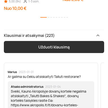
5,00 (84)
1-3 asm.
Nuo 10,00 €
Klausimai ir atsakymai (223)
Užduoti klausimą
Marius
· 2023-01-01
Sa
Ar galima su čekiu atsiskaityti Talluti restorane?
Sv
er
Atsako administratorius
· 2023-01-04
Sveiki, Kauno Akropolyje dovanų kortele negalima
atsiskaityti „Talutti Bakes & Shakes“, dovanų
kortelės taisykles rasite čia:
https://www.akropolis.lt/lt/dovanu-korteles-