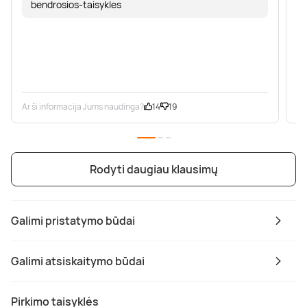
bendrosios-taisykles
Ar ši informacija Jums naudinga?
14
19
Ar
Rodyti daugiau klausimų
Galimi pristatymo būdai
Galimi atsiskaitymo būdai
Pirkimo taisyklės