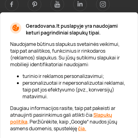
Geradovana.lt puslapyje yra naudojami
Apie mus
keturi pagrindiniai slapukų tipai.
Apie „Gera Dovana“
Naudojame būtinus slapukus svetainės veikimui,
taip pat analitikos, funkcinius ir rinkodaros
Lojalumo klubas
(reklamos) slapukus. Su jūsų sutikimu slapukai ir
Karjera
mobilieji identifikatoriai naudojami:
Visi partneriai
turinio ir reklamos personalizavimui;
personalizuotai ir nepersonalizuotai reklamai,
Kontaktai
taip pat jos efektyvumo (pvz., konversijų)
Tinklaraštis
matavimui.
Daugiau informacijos rasite, taip pat pakeisti ar
atnaujinti pasirinkimus gali atlikti čia
Slapukų
Informacija
politika
. Peržiūrėkite, kaip „Google“ naudos jūsų
asmens duomenis, spustelėję
čia.
„GERA DOVANA“ GRUPĖ