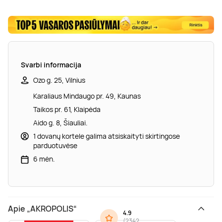
Svarbi informacija
Ozo g. 25, Vilnius
Karaliaus Mindaugo pr. 49, Kaunas
Taikos pr. 61, Klaipėda
Aido g. 8, Šiauliai.
1 dovanų kortele galima atsiskaityti skirtingose
parduotuvėse
6 mėn.
Apie „AKROPOLIS“
4.9
(
2342