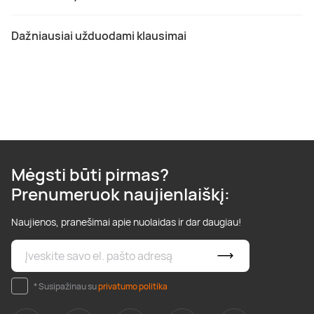
Dažniausiai užduodami klausimai
Mėgsti būti pirmas?
Prenumeruok naujienlaiškį:
Naujienos, pranešimai apie nuolaidas ir dar daugiau!
* Susipažinau su
privatumo politika