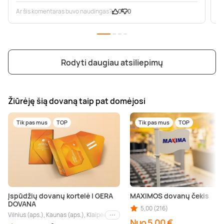
Ar šis komentaras buvo naudingas?
0
0
A
Rodyti daugiau atsiliepimų
Žiūrėję šią dovaną taip pat domėjosi
Tik pas mus
TOP
Tik pas mus
TOP
Įspūdžių dovanų kortelė | GERA
MAXIMOS dovanų čekis
DOVANA
5,00 (216)
Vilnius (aps.), Kaunas (aps.), Klaipėda (aps.), Palanga (aps.), Nida (aps.), Druskin
Kiti miestai
Nuo 5,00 €