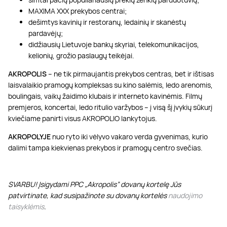
MAXIMA XXX prekybos centrai;
dešimtys kavinių ir restoranų, ledainių ir skanėstų
pardavėjų;
didžiausių Lietuvoje bankų skyriai, telekomunikacijos,
kelionių, grožio paslaugų teikėjai.
AKROPOLIS
– ne tik pirmaujantis prekybos centras, bet ir ištisas
laisvalaikio pramogų kompleksas su kino salėmis, ledo arenomis,
boulingais, vaikų žaidimo klubais ir interneto kavinėmis. Filmų
premjeros, koncertai, ledo ritulio varžybos – į visą šį įvykių sūkurį
kviečiame panirti visus AKROPOLIO lankytojus.
AKROPOLYJE
nuo ryto iki vėlyvo vakaro verda gyvenimas, kurio
dalimi tampa kiekvienas prekybos ir pramogų centro svečias.
SVARBU! Įsigydami PPC „Akropolis” dovanų kortelę Jūs
patvirtinate, kad susipažinote su dovanų kortelės
naudojimo
taisyklėmis
.