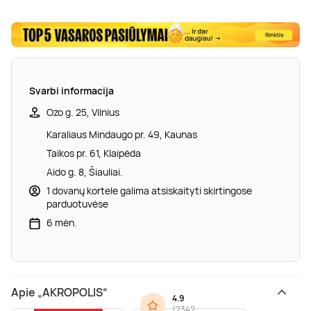
Svarbi informacija
Ozo g. 25, Vilnius
Karaliaus Mindaugo pr. 49, Kaunas
Taikos pr. 61, Klaipėda
Aido g. 8, Šiauliai.
1 dovanų kortele galima atsiskaityti skirtingose
parduotuvėse
6 mėn.
Apie „AKROPOLIS“
4.9
(
2342