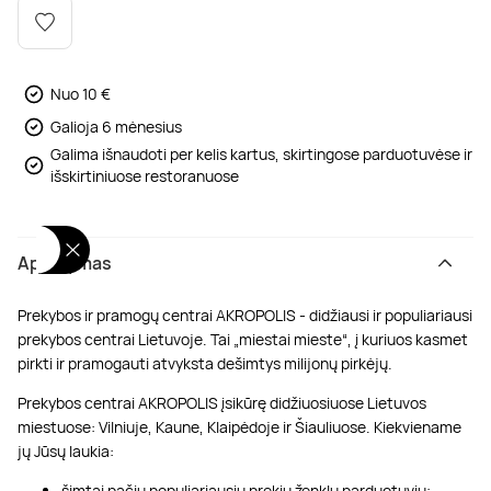
Poilsis dvaruose ir pilyse
Masažų kompleksai
Kitos vandens pramogos
Nuo 10 €
Galioja 6 mėnesius
Galima išnaudoti per kelis kartus, skirtingose parduotuvėse ir
išskirtiniuose restoranuose
Aprašymas
Prekybos ir pramogų centrai AKROPOLIS - didžiausi ir populiariausi
prekybos centrai Lietuvoje. Tai „miestai mieste“, į kuriuos kasmet
pirkti ir pramogauti atvyksta dešimtys milijonų pirkėjų.
Prekybos centrai AKROPOLIS įsikūrę didžiuosiuose Lietuvos
miestuose: Vilniuje, Kaune, Klaipėdoje ir Šiauliuose. Kiekviename
jų Jūsų laukia:
šimtai pačių populiariausių prekių ženklų parduotuvių;