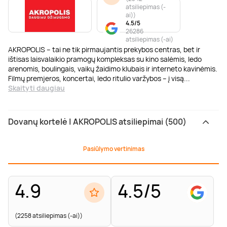
atsiliepimas (-
ai)
)
4.5/5
26286
atsiliepimas (-ai)
AKROPOLIS – tai ne tik pirmaujantis prekybos centras, bet ir
ištisas laisvalaikio pramogų kompleksas su kino salėmis, ledo
arenomis, boulingais, vaikų žaidimo klubais ir interneto kavinėmis.
Filmų premjeros, koncertai, ledo ritulio varžybos – į visą
...
Skaityti daugiau
Dovanų kortelė | AKROPOLIS atsiliepimai (500)
Pasiūlymo vertinimas
4.9
4.5/5
(2258 atsiliepimas (-ai))