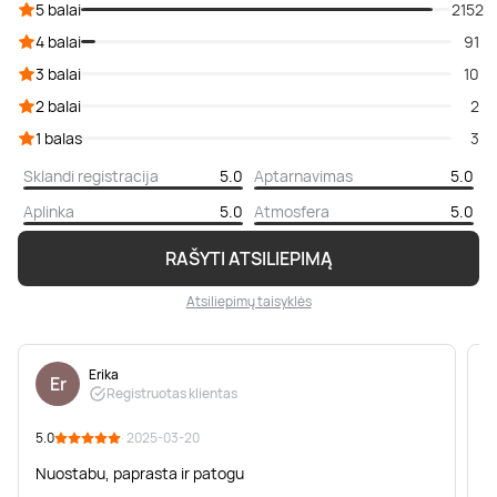
5 balai
2152
4 balai
91
3 balai
10
2 balai
2
1 balas
3
Sklandi registracija
5.0
Aptarnavimas
5.0
Aplinka
5.0
Atmosfera
5.0
RAŠYTI ATSILIEPIMĄ
Atsiliepimų taisyklės
Erika
Er
Registruotas klientas
5.0
· 2025-03-20
5
Nuostabu, paprasta ir patogu