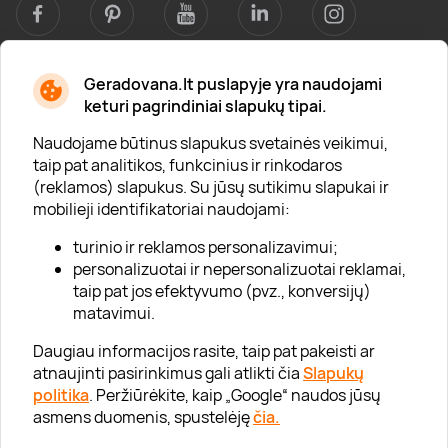
Geradovana.lt puslapyje yra naudojami
Apie mus
keturi pagrindiniai slapukų tipai.
Apie „Gera Dovana“
Naudojame būtinus slapukus svetainės veikimui,
taip pat analitikos, funkcinius ir rinkodaros
Lojalumo klubas
(reklamos) slapukus. Su jūsų sutikimu slapukai ir
Karjera
mobilieji identifikatoriai naudojami:
Visi partneriai
turinio ir reklamos personalizavimui;
personalizuotai ir nepersonalizuotai reklamai,
Kontaktai
taip pat jos efektyvumo (pvz., konversijų)
Tinklaraštis
matavimui.
Daugiau informacijos rasite, taip pat pakeisti ar
atnaujinti pasirinkimus gali atlikti čia
Slapukų
Informacija
politika
. Peržiūrėkite, kaip „Google“ naudos jūsų
asmens duomenis, spustelėję
čia.
„GERA DOVANA“ GRUPĖ