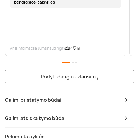
bendrosios-taisykles
Ar ši informacija Jums naudinga?
14
19
Ar
Rodyti daugiau klausimų
Galimi pristatymo būdai
Galimi atsiskaitymo būdai
Pirkimo taisyklės