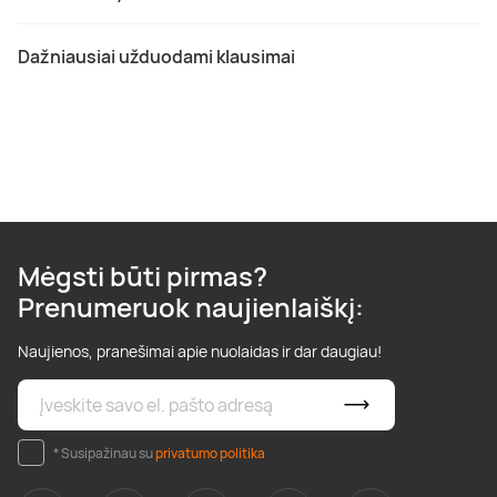
Dažniausiai užduodami klausimai
Mėgsti būti pirmas?
Prenumeruok naujienlaiškį:
Naujienos, pranešimai apie nuolaidas ir dar daugiau!
* Susipažinau su
privatumo politika