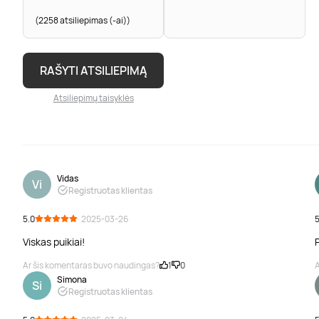
(2258 atsiliepimas (-ai))
RAŠYTI ATSILIEPIMĄ
Atsiliepimų taisyklės
Vidas
Vi
Registruotas klientas
5.0
· 2025-03-26
5
Viskas puikiai!
Ar šis komentaras buvo naudingas?
1
0
A
Simona
Si
Registruotas klientas