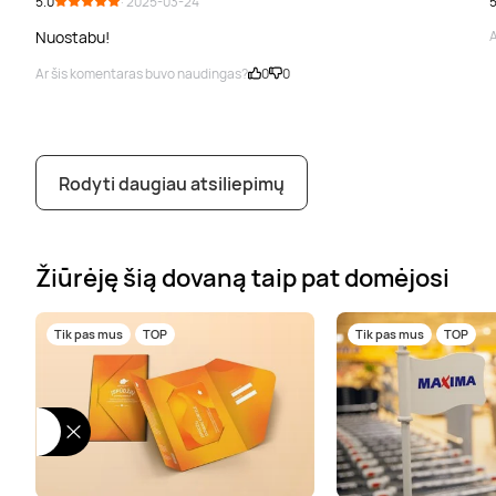
5.0
· 2025-03-24
5
Nuostabu!
A
Ar šis komentaras buvo naudingas?
0
0
Rodyti daugiau atsiliepimų
Žiūrėję šią dovaną taip pat domėjosi
Tik pas mus
TOP
Tik pas mus
TOP