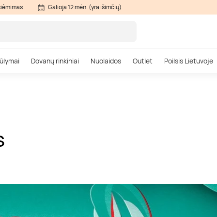
siėmimas
Galioja 12 mėn. (yra išimčių)
ūlymai
Dovanų rinkiniai
Nuolaidos
Outlet
Poilsis Lietuvoje
S