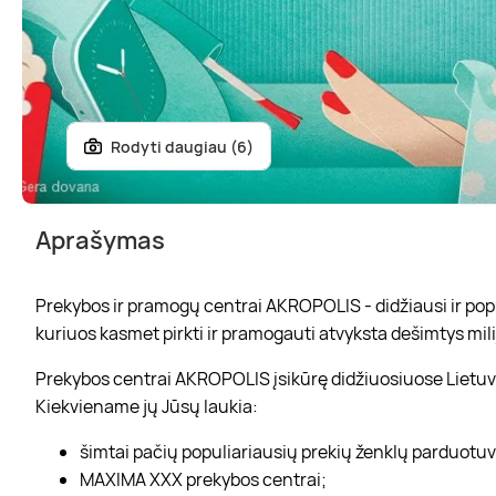
Rodyti daugiau (6)
Aprašymas
Prekybos ir pramogų centrai AKROPOLIS - didžiausi ir popul
kuriuos kasmet pirkti ir pramogauti atvyksta dešimtys mili
Prekybos centrai AKROPOLIS įsikūrę didžiuosiuose Lietuvo
Kiekviename jų Jūsų laukia:
šimtai pačių populiariausių prekių ženklų parduotu
MAXIMA XXX prekybos centrai;