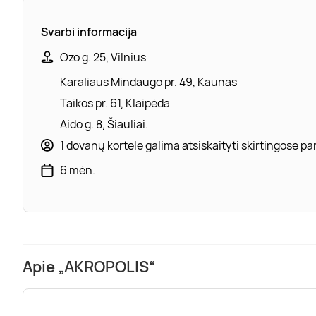
Svarbi informacija
Ozo g. 25, Vilnius
Karaliaus Mindaugo pr. 49, Kaunas
Taikos pr. 61, Klaipėda
Aido g. 8, Šiauliai.
1 dovanų kortele galima atsiskaityti skirtingose 
6 mėn.
Apie „AKROPOLIS“