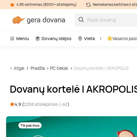
4.85 vertinimas (8000+ atsiliepimų)
Nemokamas keitimas ir at
Meniu
Dovanų idėjos
Vieta
Vasaros pasi
Atgal
Pradžia
PC čekiai
Dovanų kortelė | AKROPOLIS
Dovanų kortelė | AKROPOLI
4.9 (
2258 atsiliepimas (-ai)
)
Tik pas mus