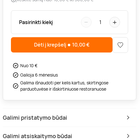
−
+
Pasirinkti kiekį
1
Dėti į krepšelį
10,00
€
Nuo 10 €
Galioja 6 mėnesius
Galima išnaudoti per kelis kartus, skirtingose
parduotuvėse ir išskirtiniuose restoranuose
Galimi pristatymo būdai
Galimi atsiskaitymo būdai