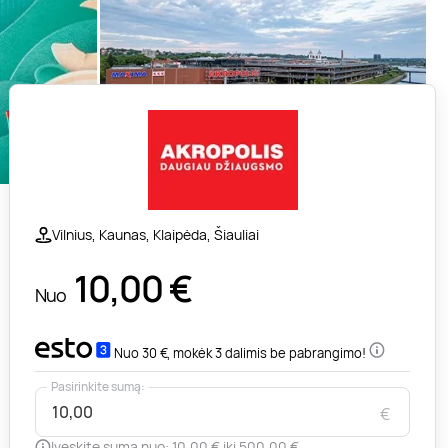
Vilnius, Kaunas, Klaipėda, Šiauliai
10,00
€
Nuo
Nuo 30 €, mokėk 3 dalimis be pabrangimo!
Pasirinkite sumą:
€
Įveskite sumą nuo: 10,00 € iki 500,00 €