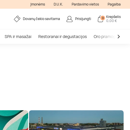
Įmonėms
D.U.K.
Pardavimo vietos
Pagalba
Krepšelis
0
Dovanų čekio savitarna
Prisijungti
0,00 €
SPA ir masažai
Restoranai ir degustacijos
Oro pramogos
V