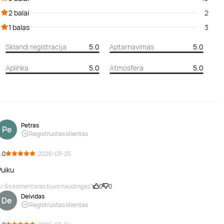
2 balai
2
1 balas
3
Sklandi registracija
5.0
Aptarnavimas
5.0
Aplinka
5.0
Atmosfera
5.0
Petras
Pe
Registruotas klientas
.0
· 2025-03-25
Puiku
r šis komentaras buvo naudingas?
0
0
Deividas
De
Registruotas klientas