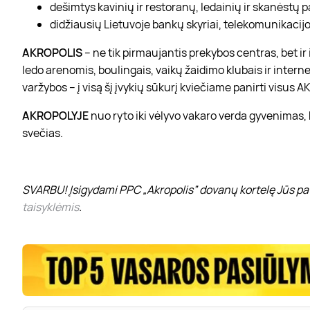
dešimtys kavinių ir restoranų, ledainių ir skanėstų 
didžiausių Lietuvoje bankų skyriai, telekomunikacijos
AKROPOLIS
– ne tik pirmaujantis prekybos centras, bet i
ledo arenomis, boulingais, vaikų žaidimo klubais ir interne
varžybos – į visą šį įvykių sūkurį kviečiame panirti visus
AKROPOLYJE
nuo ryto iki vėlyvo vakaro verda gyvenimas,
svečias.
SVARBU! Įsigydami PPC „Akropolis” dovanų kortelę Jūs pat
taisyklėmis
.