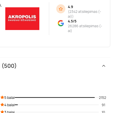
,
4.9
(
2342 atsiliepimas (-
ai)
)
4.5/5
26286 atsiliepimas (-
ai)
i (500)
5 balai
2152
4 balai
91
3 balai
10