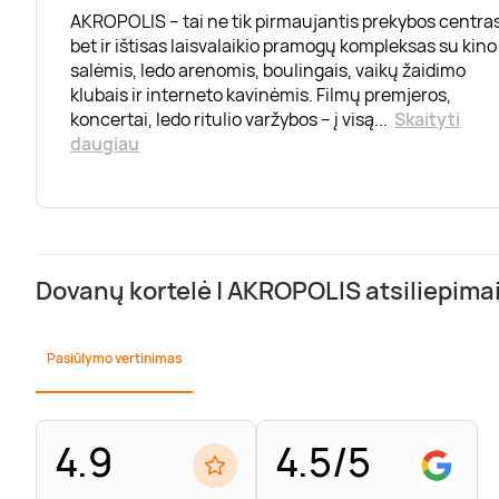
AKROPOLIS – tai ne tik pirmaujantis prekybos centras
bet ir ištisas laisvalaikio pramogų kompleksas su kino
salėmis, ledo arenomis, boulingais, vaikų žaidimo
klubais ir interneto kavinėmis. Filmų premjeros,
koncertai, ledo ritulio varžybos – į visą
...
Skaityti
daugiau
Dovanų kortelė | AKROPOLIS atsiliepima
Pasiūlymo vertinimas
4.9
4.5/5