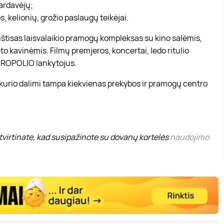
pardavėjų;
, kelionių, grožio paslaugų teikėjai.
r ištisas laisvalaikio pramogų kompleksas su kino salėmis,
to kavinėmis. Filmų premjeros, koncertai, ledo ritulio
 AKROPOLIO lankytojus.
 kurio dalimi tampa kiekvienas prekybos ir pramogų centro
virtinate, kad susipažinote su dovanų kortelės
naudojimo