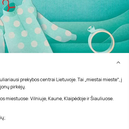
iariausi prekybos centrai Lietuvoje. Tai „miestai mieste“, į
jonų pirkėjų.
s miestuose: Vilniuje, Kaune, Klaipėdoje ir Šiauliuose.
vių;