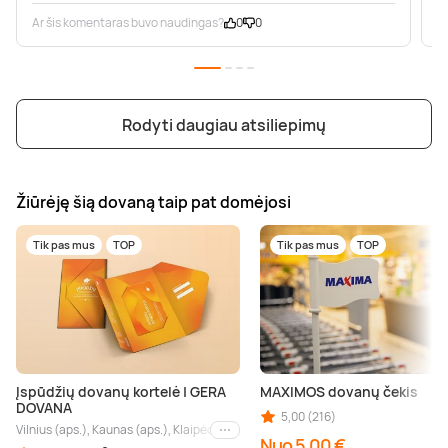
Ar šis komentaras buvo naudingas?
0
0
A
Rodyti daugiau atsiliepimų
Žiūrėję šią dovaną taip pat domėjosi
Tik pas mus
TOP
Tik pas mus
TOP
Įspūdžių dovanų kortelė | GERA
MAXIMOS dovanų čekis
DOVANA
5,00 (216)
Vilnius (aps.), Kaunas (aps.), Klaipėda (aps.), Palanga (aps.), Nida (aps.), Druskin
Kiti miestai
Nuo 5,00 €