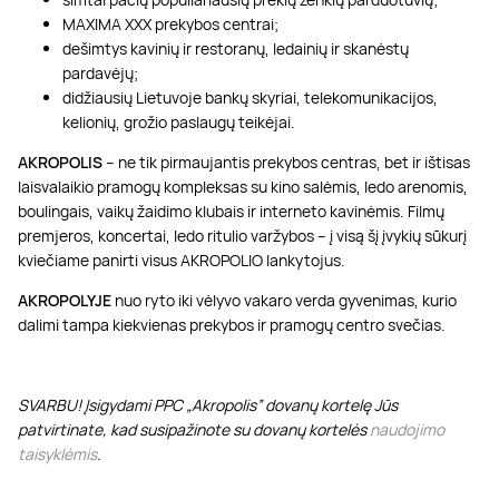
MAXIMA XXX prekybos centrai;
dešimtys kavinių ir restoranų, ledainių ir skanėstų
pardavėjų;
didžiausių Lietuvoje bankų skyriai, telekomunikacijos,
kelionių, grožio paslaugų teikėjai.
AKROPOLIS
– ne tik pirmaujantis prekybos centras, bet ir ištisas
laisvalaikio pramogų kompleksas su kino salėmis, ledo arenomis,
boulingais, vaikų žaidimo klubais ir interneto kavinėmis. Filmų
premjeros, koncertai, ledo ritulio varžybos – į visą šį įvykių sūkurį
kviečiame panirti visus AKROPOLIO lankytojus.
AKROPOLYJE
nuo ryto iki vėlyvo vakaro verda gyvenimas, kurio
dalimi tampa kiekvienas prekybos ir pramogų centro svečias.
SVARBU! Įsigydami PPC „Akropolis” dovanų kortelę Jūs
patvirtinate, kad susipažinote su dovanų kortelės
naudojimo
taisyklėmis
.