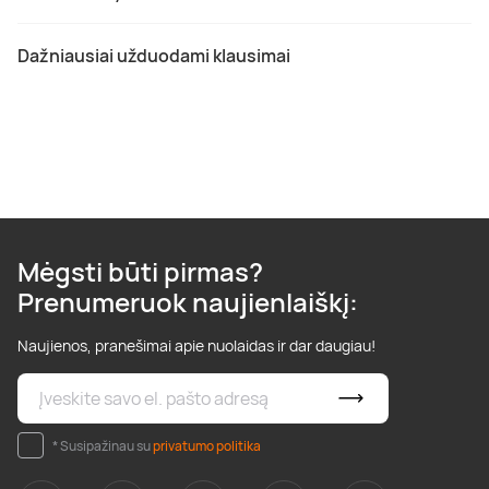
Dažniausiai užduodami klausimai
Mėgsti būti pirmas?
Prenumeruok naujienlaiškį:
Naujienos, pranešimai apie nuolaidas ir dar daugiau!
* Susipažinau su
privatumo politika