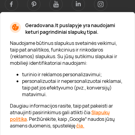
Geradovana.lt puslapyje yra naudojami
Apie mus
keturi pagrindiniai slapukų tipai.
Apie „Gera Dovana“
Naudojame būtinus slapukus svetainės veikimui,
taip pat analitikos, funkcinius ir rinkodaros
Lojalumo klubas
(reklamos) slapukus. Su jūsų sutikimu slapukai ir
Karjera
mobilieji identifikatoriai naudojami:
Visi partneriai
turinio ir reklamos personalizavimui;
personalizuotai ir nepersonalizuotai reklamai,
Kontaktai
taip pat jos efektyvumo (pvz., konversijų)
Tinklaraštis
matavimui.
Daugiau informacijos rasite, taip pat pakeisti ar
atnaujinti pasirinkimus gali atlikti čia
Slapukų
Informacija
politika
. Peržiūrėkite, kaip „Google“ naudos jūsų
asmens duomenis, spustelėję
čia.
„GERA DOVANA“ GRUPĖ