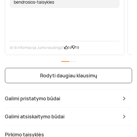
bendrosios-taisykles
Ar ši informacija Jums naudinga?
14
19
Ar
Rodyti daugiau klausimų
Galimi pristatymo būdai
Galimi atsiskaitymo būdai
Pirkimo taisyklės