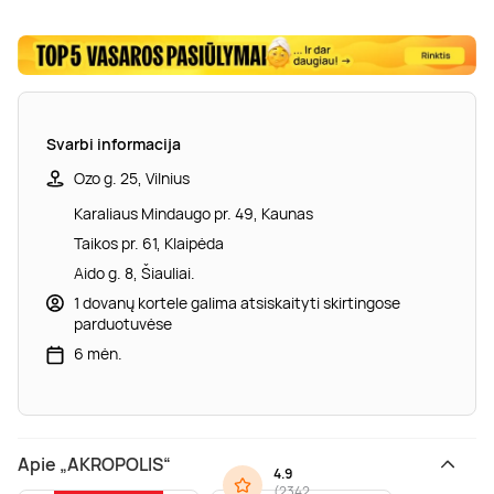
Svarbi informacija
Ozo g. 25, Vilnius
Karaliaus Mindaugo pr. 49, Kaunas
Taikos pr. 61, Klaipėda
Aido g. 8, Šiauliai.
1 dovanų kortele galima atsiskaityti skirtingose
parduotuvėse
6 mėn.
Apie „AKROPOLIS“
4.9
(
2342