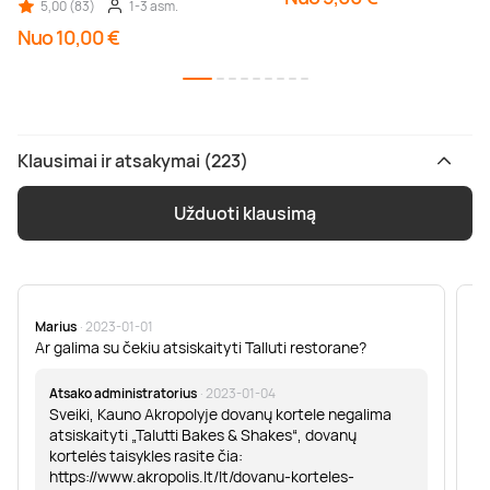
5,00 (83)
1-3 asm.
Nuo 10,00 €
Klausimai ir atsakymai (223)
Užduoti klausimą
Marius
· 2023-01-01
Sa
Ar galima su čekiu atsiskaityti Talluti restorane?
Sv
er
Atsako administratorius
· 2023-01-04
Sveiki, Kauno Akropolyje dovanų kortele negalima
atsiskaityti „Talutti Bakes & Shakes“, dovanų
kortelės taisykles rasite čia:
https://www.akropolis.lt/lt/dovanu-korteles-