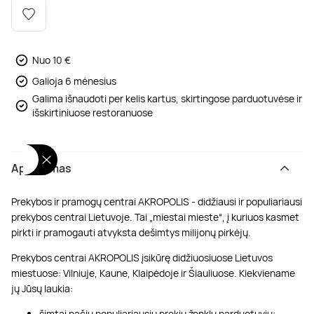
Poilsis dvaruose ir pilyse
Masažų kompleksai
Kitos vandens pramogos
Nuo 10 €
Galioja 6 mėnesius
Galima išnaudoti per kelis kartus, skirtingose parduotuvėse ir
išskirtiniuose restoranuose
Aprašymas
Prekybos ir pramogų centrai AKROPOLIS - didžiausi ir populiariausi
prekybos centrai Lietuvoje. Tai „miestai mieste“, į kuriuos kasmet
pirkti ir pramogauti atvyksta dešimtys milijonų pirkėjų.
Prekybos centrai AKROPOLIS įsikūrę didžiuosiuose Lietuvos
miestuose: Vilniuje, Kaune, Klaipėdoje ir Šiauliuose. Kiekviename
jų Jūsų laukia:
šimtai pačių populiariausių prekių ženklų parduotuvių;