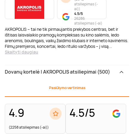
atsiliepimas (-
ai)
)
4.5/5
26286
atsiliepimas (-ai)
AKROPOLIS – tai ne tik pirmaujantis prekybos centras, bet ir
ištisas laisvalaikio pramogų kompleksas su kino salėmis, ledo
arenomis, boulingais, vaikų žaidimo klubais ir interneto kavinėmis.
Filmų premjeros, koncertai, ledo ritulio varžybos – į visą
...
Skaityti daugiau
Dovanų kortelė | AKROPOLIS atsiliepimai (500)
Pasiūlymo vertinimas
4.9
4.5/5
(2258 atsiliepimas (-ai))