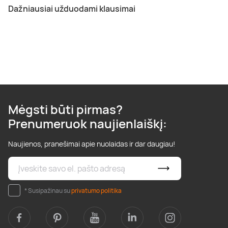
Dažniausiai užduodami klausimai
Mėgsti būti pirmas?
Prenumeruok naujienlaiškį:
Naujienos, pranešimai apie nuolaidas ir dar daugiau!
* Susipažinau su
privatumo politika