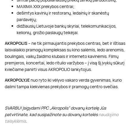
MAXIMA XXX prekybos centrai;
dešimtys kavinių ir restoranų, ledainių ir skanėstų
pardavėjų;
didžiausių Lietuvoje bankų skyriai, telekomunikacijos,
kelionių, grožio paslaugų teikėjai.
AKROPOLIS
– ne tik pirmaujantis prekybos centras, bet ir ištisas
laisvalaikio pramogų kompleksas su kino salėmis, ledo arenomis,
boulingais, vaikų žaidimo klubais ir interneto kavinėmis. Filmų
premjeros, koncertai, ledo ritulio varžybos – į visą šį įvykių sūkurį
kviečiame panirti visus AKROPOLIO lankytojus.
AKROPOLYJE
nuo ryto iki vėlyvo vakaro verda gyvenimas, kurio
dalimi tampa kiekvienas prekybos ir pramogų centro svečias.
SVARBU! Įsigydami PPC „Akropolis” dovanų kortelę Jūs
patvirtinate, kad susipažinote su dovanų kortelės
naudojimo
taisyklėmis
.