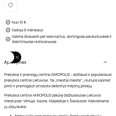
Poilsis dvaruose ir pilyse
Masažų kompleksai
Kitos vandens pramogos
Nuo 10 €
Galioja 6 mėnesius
Galima išnaudoti per kelis kartus, skirtingose parduotuvėse ir
išskirtiniuose restoranuose
Aprašymas
Prekybos ir pramogų centrai AKROPOLIS - didžiausi ir populiariausi
prekybos centrai Lietuvoje. Tai „miestai mieste“, į kuriuos kasmet
pirkti ir pramogauti atvyksta dešimtys milijonų pirkėjų.
Prekybos centrai AKROPOLIS įsikūrę didžiuosiuose Lietuvos
miestuose: Vilniuje, Kaune, Klaipėdoje ir Šiauliuose. Kiekviename
jų Jūsų laukia:
šimtai pačių populiariausių prekių ženklų parduotuvių;