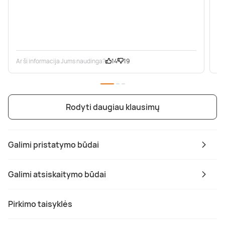
Ar ši informacija Jums naudinga?
14
19
Ar
Rodyti daugiau klausimų
Galimi pristatymo būdai
Galimi atsiskaitymo būdai
Pirkimo taisyklės