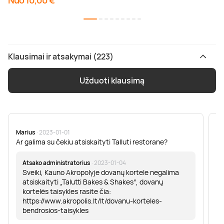
Nuo 10,00 €
Klausimai ir atsakymai (223)
Užduoti klausimą
Marius
· 2023-01-01
Sa
Ar galima su čekiu atsiskaityti Talluti restorane?
Sv
er
Atsako administratorius
· 2023-01-04
Sveiki, Kauno Akropolyje dovanų kortele negalima
atsiskaityti „Talutti Bakes & Shakes“, dovanų
kortelės taisykles rasite čia:
https://www.akropolis.lt/lt/dovanu-korteles-
bendrosios-taisykles