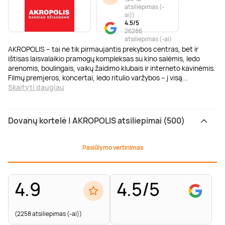
atsiliepimas (-
ai)
)
4.5/5
26286
atsiliepimas (-ai)
AKROPOLIS – tai ne tik pirmaujantis prekybos centras, bet ir
ištisas laisvalaikio pramogų kompleksas su kino salėmis, ledo
arenomis, boulingais, vaikų žaidimo klubais ir interneto kavinėmis.
Filmų premjeros, koncertai, ledo ritulio varžybos – į visą
...
Skaityti daugiau
Dovanų kortelė | AKROPOLIS atsiliepimai (500)
Pasiūlymo vertinimas
4.9
4.5/5
(2258 atsiliepimas (-ai))