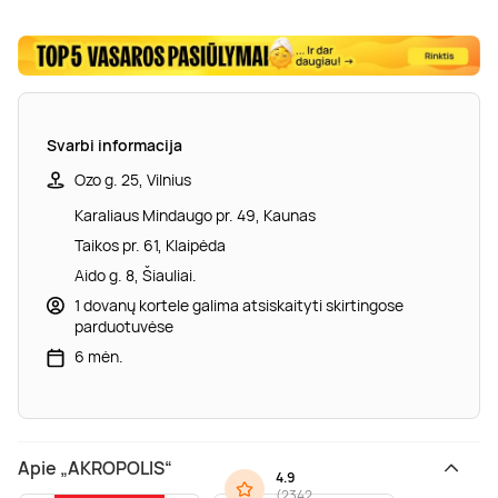
Svarbi informacija
Ozo g. 25, Vilnius
Karaliaus Mindaugo pr. 49, Kaunas
Taikos pr. 61, Klaipėda
Aido g. 8, Šiauliai.
1 dovanų kortele galima atsiskaityti skirtingose
parduotuvėse
6 mėn.
Apie „AKROPOLIS“
4.9
(
2342