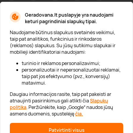
Geradovana.lt puslapyje yra naudojami
Apie mus
keturi pagrindiniai slapukų tipai.
Apie „Gera Dovana“
Naudojame būtinus slapukus svetainės veikimui,
taip pat analitikos, funkcinius ir rinkodaros
Lojalumo klubas
(reklamos) slapukus. Su jūsų sutikimu slapukai ir
Karjera
mobilieji identifikatoriai naudojami:
Visi partneriai
turinio ir reklamos personalizavimui;
personalizuotai ir nepersonalizuotai reklamai,
Kontaktai
taip pat jos efektyvumo (pvz., konversijų)
Tinklaraštis
matavimui.
Daugiau informacijos rasite, taip pat pakeisti ar
atnaujinti pasirinkimus gali atlikti čia
Slapukų
Informacija
politika
. Peržiūrėkite, kaip „Google“ naudos jūsų
asmens duomenis, spustelėję
čia.
„GERA DOVANA“ GRUPĖ
Patvirtinti visus