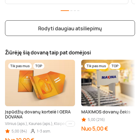
Rodyti daugiau atsiliepimų
Žiūrėję šią dovaną taip pat domėjosi
Tik pas mus
TOP
Tik pas mus
TOP
Įspūdžių dovanų kortelė | GERA
MAXIMOS dovanų čekis
DOVANA
5,00 (216)
Vilnius (aps.), Kaunas (aps.), Klaipėda (aps.), Palanga (aps.), Nida (aps.), Druskin
Kiti miestai
Nuo 5,00 €
5,00 (84)
1-3 asm.