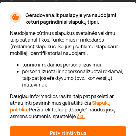
Geradovana.lt puslapyje yra naudojami
Apie mus
keturi pagrindiniai slapukų tipai.
Apie „Gera Dovana“
Naudojame būtinus slapukus svetainės veikimui,
taip pat analitikos, funkcinius ir rinkodaros
Lojalumo klubas
(reklamos) slapukus. Su jūsų sutikimu slapukai ir
Karjera
mobilieji identifikatoriai naudojami:
Visi partneriai
turinio ir reklamos personalizavimui;
personalizuotai ir nepersonalizuotai reklamai,
Kontaktai
taip pat jos efektyvumo (pvz., konversijų)
Tinklaraštis
matavimui.
Daugiau informacijos rasite, taip pat pakeisti ar
atnaujinti pasirinkimus gali atlikti čia
Slapukų
Informacija
politika
. Peržiūrėkite, kaip „Google“ naudos jūsų
asmens duomenis, spustelėję
čia.
„GERA DOVANA“ GRUPĖ
Patvirtinti visus