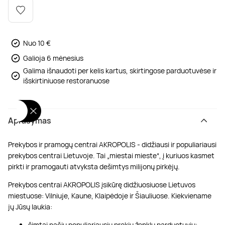
Poilsis dvaruose ir pilyse
Masažų kompleksai
Kitos vandens pramogos
Nuo 10 €
Galioja 6 mėnesius
Galima išnaudoti per kelis kartus, skirtingose parduotuvėse ir
išskirtiniuose restoranuose
Aprašymas
Prekybos ir pramogų centrai AKROPOLIS - didžiausi ir populiariausi
prekybos centrai Lietuvoje. Tai „miestai mieste“, į kuriuos kasmet
pirkti ir pramogauti atvyksta dešimtys milijonų pirkėjų.
Prekybos centrai AKROPOLIS įsikūrę didžiuosiuose Lietuvos
miestuose: Vilniuje, Kaune, Klaipėdoje ir Šiauliuose. Kiekviename
jų Jūsų laukia:
šimtai pačių populiariausių prekių ženklų parduotuvių;