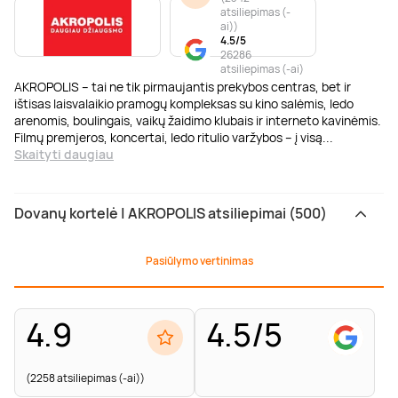
atsiliepimas (-
ai)
)
4.5/5
26286
atsiliepimas (-ai)
AKROPOLIS – tai ne tik pirmaujantis prekybos centras, bet ir
ištisas laisvalaikio pramogų kompleksas su kino salėmis, ledo
arenomis, boulingais, vaikų žaidimo klubais ir interneto kavinėmis.
Filmų premjeros, koncertai, ledo ritulio varžybos – į visą
...
Skaityti daugiau
Dovanų kortelė | AKROPOLIS atsiliepimai (500)
Pasiūlymo vertinimas
4.9
4.5/5
(2258 atsiliepimas (-ai))