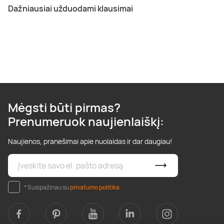
Dažniausiai užduodami klausimai
Mėgsti būti pirmas?
Prenumeruok naujienlaiškį:
Naujienos, pranešimai apie nuolaidas ir dar daugiau!
* Susipažinau su
privatumo politika