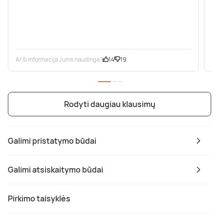
Ar ši informacija Jums naudinga?
14
19
Ar
Rodyti daugiau klausimų
Galimi pristatymo būdai
Galimi atsiskaitymo būdai
Pirkimo taisyklės