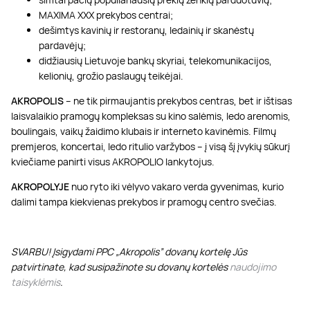
MAXIMA XXX prekybos centrai;
dešimtys kavinių ir restoranų, ledainių ir skanėstų
pardavėjų;
didžiausių Lietuvoje bankų skyriai, telekomunikacijos,
kelionių, grožio paslaugų teikėjai.
AKROPOLIS
– ne tik pirmaujantis prekybos centras, bet ir ištisas
laisvalaikio pramogų kompleksas su kino salėmis, ledo arenomis,
boulingais, vaikų žaidimo klubais ir interneto kavinėmis. Filmų
premjeros, koncertai, ledo ritulio varžybos – į visą šį įvykių sūkurį
kviečiame panirti visus AKROPOLIO lankytojus.
AKROPOLYJE
nuo ryto iki vėlyvo vakaro verda gyvenimas, kurio
dalimi tampa kiekvienas prekybos ir pramogų centro svečias.
SVARBU! Įsigydami PPC „Akropolis” dovanų kortelę Jūs
patvirtinate, kad susipažinote su dovanų kortelės
naudojimo
taisyklėmis
.