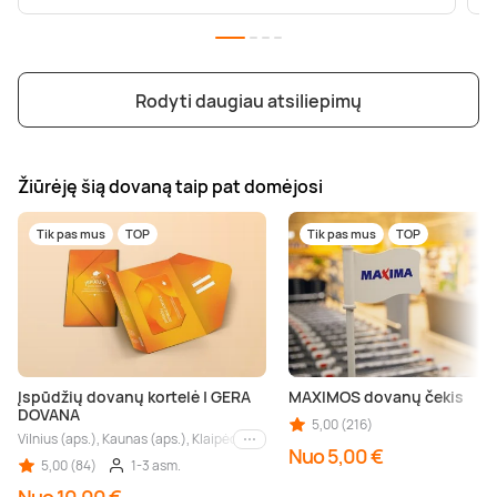
Rodyti daugiau atsiliepimų
Žiūrėję šią dovaną taip pat domėjosi
Tik pas mus
TOP
Tik pas mus
TOP
Įspūdžių dovanų kortelė | GERA
MAXIMOS dovanų čekis
DOVANA
5,00 (216)
Vilnius (aps.), Kaunas (aps.), Klaipėda (aps.), Palanga (aps.), Nida (aps.), Druskin
Kiti miestai
Nuo 5,00 €
5,00 (84)
1-3 asm.