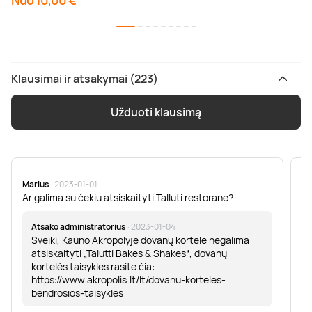
Nuo 10,00 €
Klausimai ir atsakymai (223)
Užduoti klausimą
Marius
· 2023-01-01
Sa
Ar galima su čekiu atsiskaityti Talluti restorane?
Sv
er
Atsako administratorius
· 2023-01-04
Sveiki, Kauno Akropolyje dovanų kortele negalima
atsiskaityti „Talutti Bakes & Shakes“, dovanų
kortelės taisykles rasite čia:
https://www.akropolis.lt/lt/dovanu-korteles-
bendrosios-taisykles