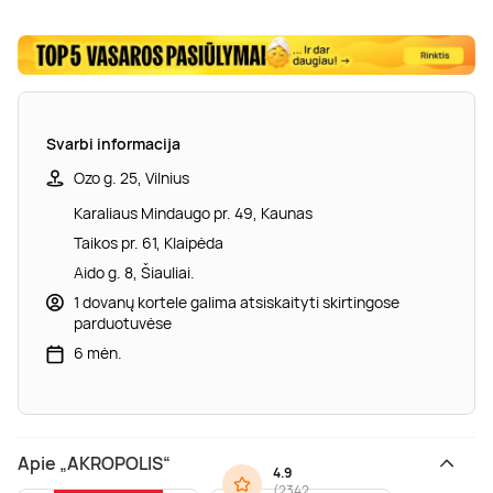
Svarbi informacija
Ozo g. 25, Vilnius
Karaliaus Mindaugo pr. 49, Kaunas
Taikos pr. 61, Klaipėda
Aido g. 8, Šiauliai.
1 dovanų kortele galima atsiskaityti skirtingose
parduotuvėse
6 mėn.
Apie „AKROPOLIS“
4.9
(
2342