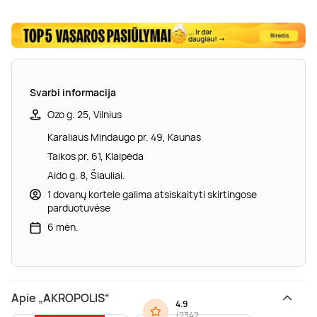
Svarbi informacija
Ozo g. 25, Vilnius
Karaliaus Mindaugo pr. 49, Kaunas
Taikos pr. 61, Klaipėda
Aido g. 8, Šiauliai.
1 dovanų kortele galima atsiskaityti skirtingose
parduotuvėse
6 mėn.
Apie „AKROPOLIS“
4.9
(
2342