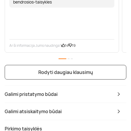
bendrosios-taisykles
Ar ši informacija Jums naudinga?
14
19
Ar
Rodyti daugiau klausimų
Galimi pristatymo būdai
Galimi atsiskaitymo būdai
Pirkimo taisyklės