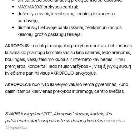
MAXIMA XXX prekybos centrai;
dešimtys kavinių ir restoranų, ledainių ir skanėstų
pardavėjų;
didžiausių Lietuvoje bankų skyriai, telekomunikacijos,
kelionių, grožio paslaugų teikėjai.
AKROPOLIS
– ne tik pirmaujantis prekybos centras, bet ir ištisas
laisvalaikio pramogų kompleksas su kino salėmis, ledo arenomis,
boulingais, vaikų žaidimo klubais ir interneto kavinėmis. Filmų
premjeros, koncertai, ledo ritulio varžybos – į visą šį įvykių sūkurį
kviečiame panirti visus AKROPOLIO lankytojus.
AKROPOLYJE
nuo ryto iki vėlyvo vakaro verda gyvenimas, kurio
dalimi tampa kiekvienas prekybos ir pramogų centro svečias.
SVARBU! Įsigydami PPC „Akropolis” dovanų kortelę Jūs
patvirtinate, kad susipažinote su dovanų kortelės
naudojimo
taisyklėmis
.