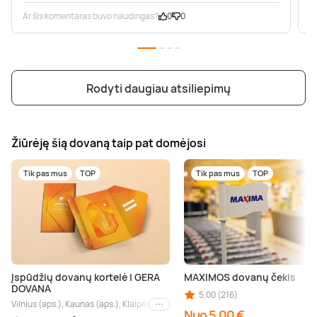
Ar šis komentaras buvo naudingas?
0
0
A
Rodyti daugiau atsiliepimų
Žiūrėję šią dovaną taip pat domėjosi
Tik pas mus
TOP
Tik pas mus
TOP
Įspūdžių dovanų kortelė | GERA
MAXIMOS dovanų čekis
DOVANA
5,00 (216)
Vilnius (aps.), Kaunas (aps.), Klaipėda (aps.), Palanga (aps.), Nida (aps.), Druskin
Kiti miestai
Nuo 5,00 €