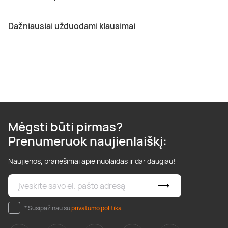
Dažniausiai užduodami klausimai
Mėgsti būti pirmas?
Prenumeruok naujienlaiškį:
Naujienos, pranešimai apie nuolaidas ir dar daugiau!
* Susipažinau su
privatumo politika