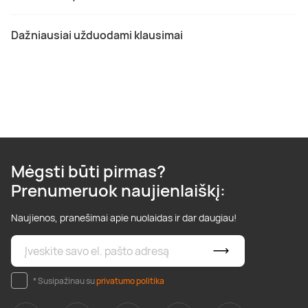
Dažniausiai užduodami klausimai
Mėgsti būti pirmas?
Prenumeruok naujienlaiškį:
Naujienos, pranešimai apie nuolaidas ir dar daugiau!
* Susipažinau su
privatumo politika