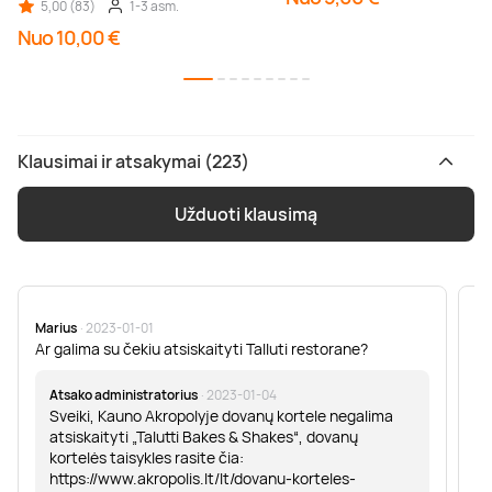
5,00 (83)
1-3 asm.
Nuo 10,00 €
Klausimai ir atsakymai (223)
Užduoti klausimą
Marius
· 2023-01-01
Sa
Ar galima su čekiu atsiskaityti Talluti restorane?
Sv
er
Atsako administratorius
· 2023-01-04
Sveiki, Kauno Akropolyje dovanų kortele negalima
atsiskaityti „Talutti Bakes & Shakes“, dovanų
kortelės taisykles rasite čia:
https://www.akropolis.lt/lt/dovanu-korteles-