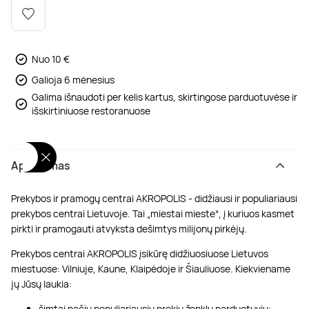
Poilsis dvaruose ir pilyse
Masažų kompleksai
Kitos vandens pramogos
Nuo 10 €
Galioja 6 mėnesius
Galima išnaudoti per kelis kartus, skirtingose parduotuvėse ir
išskirtiniuose restoranuose
Aprašymas
Prekybos ir pramogų centrai AKROPOLIS - didžiausi ir populiariausi
prekybos centrai Lietuvoje. Tai „miestai mieste“, į kuriuos kasmet
pirkti ir pramogauti atvyksta dešimtys milijonų pirkėjų.
Prekybos centrai AKROPOLIS įsikūrę didžiuosiuose Lietuvos
miestuose: Vilniuje, Kaune, Klaipėdoje ir Šiauliuose. Kiekviename
jų Jūsų laukia:
šimtai pačių populiariausių prekių ženklų parduotuvių;