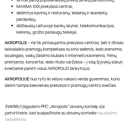
MAXIMA XXX prekybos centrai;
dešimtys kavinių ir restoranų, ledainių ir skanėstų
pardavėjų;
didžiausių Lietuvoje bankų skyriai, telekomunikacijos,
kelionių, grožio paslaugų teikėjai.
AKROPOLIS
– ne tik pirmaujantis prekybos centras, bet ir ištisas
laisvalaikio pramogų kompleksas su kino salėmis, ledo arenomis,
boulingais, vaikų žaidimo klubais ir interneto kavinėmis. Filmų
premjeros, koncertai, ledo ritulio varžybos – į visą šį įvykių sūkurį
kviečiame panirti visus AKROPOLIO lankytojus.
AKROPOLYJE
nuo ryto iki vėlyvo vakaro verda gyvenimas, kurio
dalimi tampa kiekvienas prekybos ir pramogų centro svečias.
SVARBU! Įsigydami PPC „Akropolis” dovanų kortelę Jūs
patvirtinate, kad susipažinote su dovanų kortelės
naudojimo
taisyklėmis
.