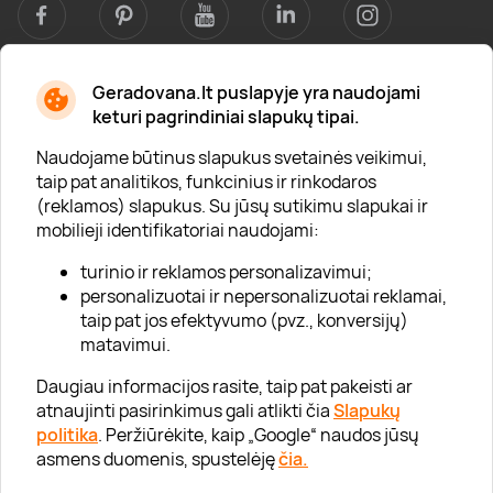
Geradovana.lt puslapyje yra naudojami
Apie mus
keturi pagrindiniai slapukų tipai.
Apie „Gera Dovana“
Naudojame būtinus slapukus svetainės veikimui,
taip pat analitikos, funkcinius ir rinkodaros
Lojalumo klubas
(reklamos) slapukus. Su jūsų sutikimu slapukai ir
Karjera
mobilieji identifikatoriai naudojami:
Visi partneriai
turinio ir reklamos personalizavimui;
personalizuotai ir nepersonalizuotai reklamai,
Kontaktai
taip pat jos efektyvumo (pvz., konversijų)
Tinklaraštis
matavimui.
Daugiau informacijos rasite, taip pat pakeisti ar
atnaujinti pasirinkimus gali atlikti čia
Slapukų
Informacija
politika
. Peržiūrėkite, kaip „Google“ naudos jūsų
asmens duomenis, spustelėję
čia.
„GERA DOVANA“ GRUPĖ