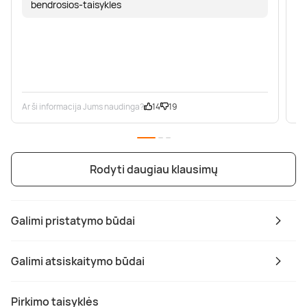
bendrosios-taisykles
Ar ši informacija Jums naudinga?
14
19
Ar
Rodyti daugiau klausimų
Galimi pristatymo būdai
Galimi atsiskaitymo būdai
Pirkimo taisyklės