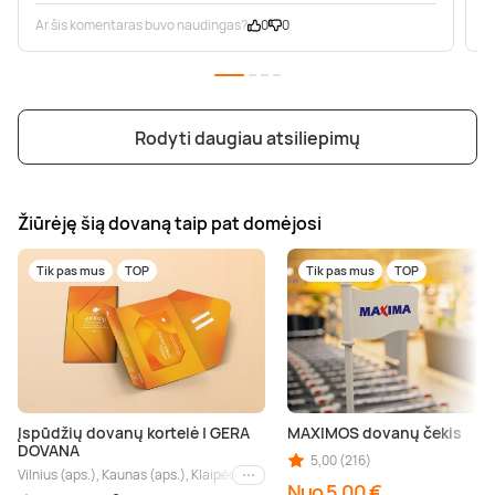
Ar šis komentaras buvo naudingas?
0
0
A
Rodyti daugiau atsiliepimų
Žiūrėję šią dovaną taip pat domėjosi
Tik pas mus
TOP
Tik pas mus
TOP
Įspūdžių dovanų kortelė | GERA
MAXIMOS dovanų čekis
DOVANA
5,00 (216)
Vilnius (aps.), Kaunas (aps.), Klaipėda (aps.), Palanga (aps.), Nida (aps.), Druskin
Kiti miestai
Nuo 5,00 €