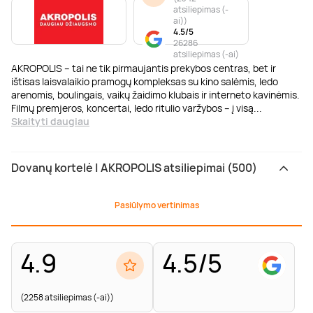
atsiliepimas (-
ai)
)
4.5/5
26286
atsiliepimas (-ai)
AKROPOLIS – tai ne tik pirmaujantis prekybos centras, bet ir
ištisas laisvalaikio pramogų kompleksas su kino salėmis, ledo
arenomis, boulingais, vaikų žaidimo klubais ir interneto kavinėmis.
Filmų premjeros, koncertai, ledo ritulio varžybos – į visą
...
Skaityti daugiau
Dovanų kortelė | AKROPOLIS atsiliepimai (500)
Pasiūlymo vertinimas
4.9
4.5/5
(2258 atsiliepimas (-ai))