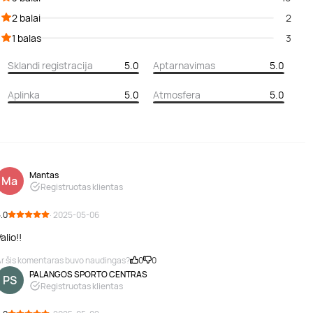
2 balai
2
1 balas
3
Sklandi registracija
5.0
Aptarnavimas
5.0
Aplinka
5.0
Atmosfera
5.0
Mantas
Ma
Registruotas klientas
.0
· 2025-05-06
alio!!
r šis komentaras buvo naudingas?
0
0
PALANGOS SPORTO CENTRAS
PS
Registruotas klientas