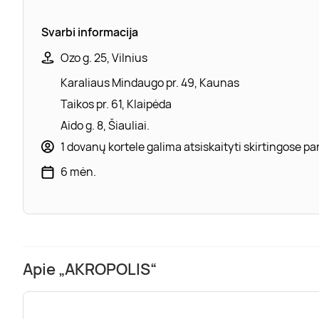
Svarbi informacija
Ozo g. 25, Vilnius
Karaliaus Mindaugo pr. 49, Kaunas
Taikos pr. 61, Klaipėda
Aido g. 8, Šiauliai.
1 dovanų kortele galima atsiskaityti skirtingose 
6 mėn.
Apie „AKROPOLIS“