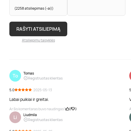
(2258 atsiliepimas (-ai))
RAŠYTI ATSILIEPIMĄ
Atsiliepimų taisyklės
Tomas
To
Registruotas klientas
5.0
· 2025-05-13
5
Labai puikiai ir greitai.
V
Ar šis komentaras buvo naudingas?
0
0
A
Liudmila
Li
Registruotas klientas