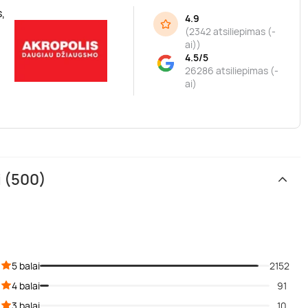
,
4.9
(
2342 atsiliepimas (-
ai)
)
4.5/5
26286 atsiliepimas (-
ai)
i (500)
5 balai
2152
4 balai
91
3 balai
10