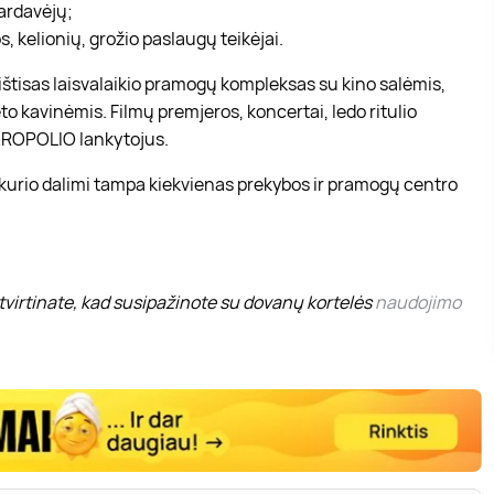
pardavėjų;
, kelionių, grožio paslaugų teikėjai.
r ištisas laisvalaikio pramogų kompleksas su kino salėmis,
to kavinėmis. Filmų premjeros, koncertai, ledo ritulio
 AKROPOLIO lankytojus.
 kurio dalimi tampa kiekvienas prekybos ir pramogų centro
virtinate, kad susipažinote su dovanų kortelės
naudojimo