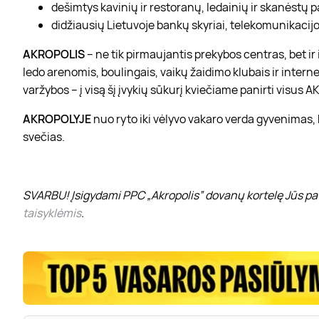
dešimtys kavinių ir restoranų, ledainių ir skanėstų 
didžiausių Lietuvoje bankų skyriai, telekomunikacijos
AKROPOLIS
– ne tik pirmaujantis prekybos centras, bet i
ledo arenomis, boulingais, vaikų žaidimo klubais ir interne
varžybos – į visą šį įvykių sūkurį kviečiame panirti visus
AKROPOLYJE
nuo ryto iki vėlyvo vakaro verda gyvenimas,
svečias.
SVARBU! Įsigydami PPC „Akropolis” dovanų kortelę Jūs pat
taisyklėmis
.