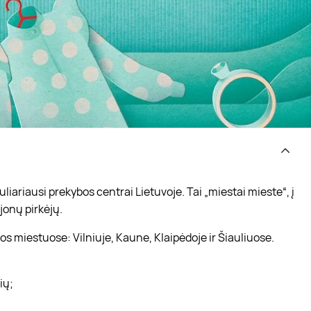
iariausi prekybos centrai Lietuvoje. Tai „miestai mieste“, į
jonų pirkėjų.
s miestuose: Vilniuje, Kaune, Klaipėdoje ir Šiauliuose.
vių;