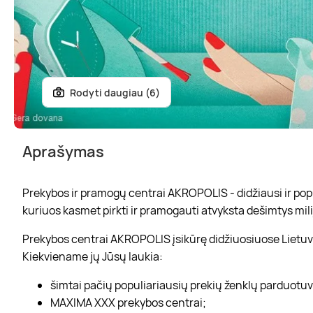
Rodyti daugiau (6)
Aprašymas
Prekybos ir pramogų centrai AKROPOLIS - didžiausi ir popul
kuriuos kasmet pirkti ir pramogauti atvyksta dešimtys mili
Prekybos centrai AKROPOLIS įsikūrę didžiuosiuose Lietuvo
Kiekviename jų Jūsų laukia:
šimtai pačių populiariausių prekių ženklų parduotu
MAXIMA XXX prekybos centrai;