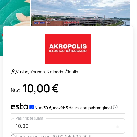
Vilnius, Kaunas, Klaipėda, Šiauliai
10,00
€
Nuo
Nuo 30 €, mokėk 3 dalimis be pabrangimo!
Pasirinkite sumą:
€
Įveskite sumą nuo: 10,00 € iki 500,00 €