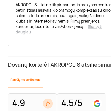
AKROPOLIS – tai ne tik pirmaujantis prekybos centras
bet ir ištisas laisvalaikio pramogų kompleksas su kino
salėmis, ledo arenomis, boulingais, vaikų žaidimo
klubais ir interneto kavinėmis. Filmų premjeros,
koncertai, ledo ritulio varžybos – į visą
...
Skaityti
daugiau
Dovanų kortelė | AKROPOLIS atsiliepima
Pasiūlymo vertinimas
4.9
4.5/5