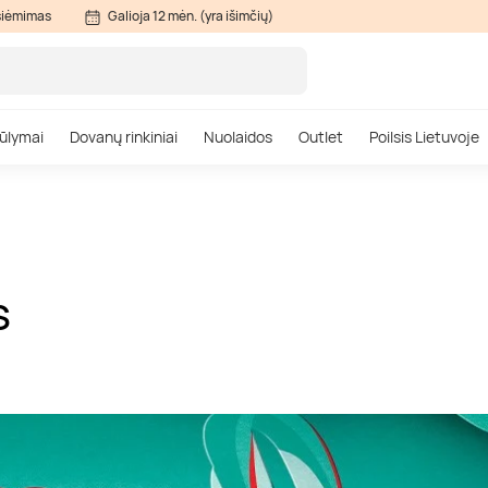
siėmimas
Galioja 12 mėn. (yra išimčių)
ūlymai
Dovanų rinkiniai
Nuolaidos
Outlet
Poilsis Lietuvoje
S