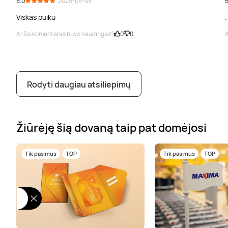
5.0
· 2025-05-05
5
Viskas puiku
.
Ar šis komentaras buvo naudingas?
0
0
A
Rodyti daugiau atsiliepimų
Žiūrėję šią dovaną taip pat domėjosi
Tik pas mus
TOP
Tik pas mus
TOP