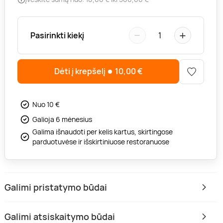
−
+
Pasirinkti kiekį
1
Dėti į krepšelį
10,00
€
Nuo 10 €
Galioja 6 mėnesius
Galima išnaudoti per kelis kartus, skirtingose
parduotuvėse ir išskirtiniuose restoranuose
Galimi pristatymo būdai
Galimi atsiskaitymo būdai