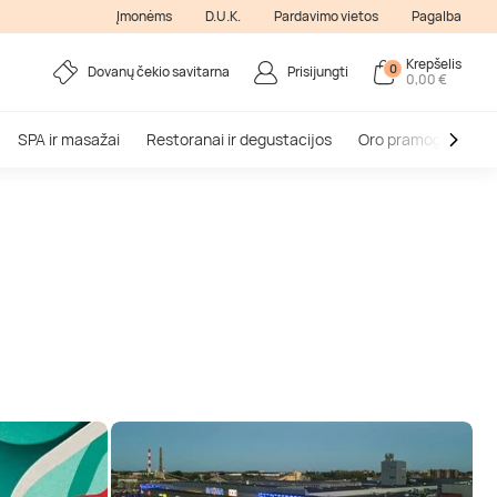
Įmonėms
D.U.K.
Pardavimo vietos
Pagalba
Krepšelis
0
Dovanų čekio savitarna
Prisijungti
0,00 €
SPA ir masažai
Restoranai ir degustacijos
Oro pramogos
V