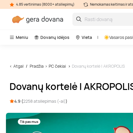
4.85 vertinimas (8000+ atsiliepimų)
Nemokamas keitimas ir at
Meniu
Dovanų idėjos
Vieta
Vasaros pasi
Atgal
Pradžia
PC čekiai
Dovanų kortelė | AKROPOLIS
Dovanų kortelė | AKROPOLI
4.9 (
2258 atsiliepimas (-ai)
)
Tik pas mus