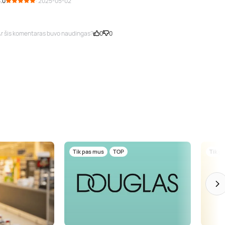
.0
· 2025-05-02
r šis komentaras buvo naudingas?
0
0
Tik pas mus
TOP
Tik p