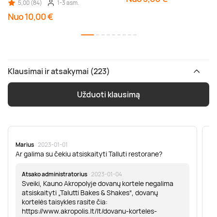
5,00 (84)
1-3 asm.
Nuo 10,00 €
Klausimai ir atsakymai (223)
Užduoti klausimą
Marius
· 2023-01-01
Sa
Ar galima su čekiu atsiskaityti Talluti restorane?
Sv
er
Atsako administratorius
· 2023-01-04
Sveiki, Kauno Akropolyje dovanų kortele negalima
atsiskaityti „Talutti Bakes & Shakes“, dovanų
kortelės taisykles rasite čia:
https://www.akropolis.lt/lt/dovanu-korteles-