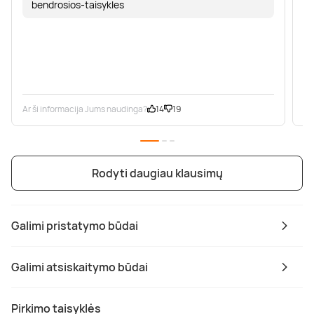
bendrosios-taisykles
Ar ši informacija Jums naudinga?
14
19
Ar
Rodyti daugiau klausimų
Galimi pristatymo būdai
Galimi atsiskaitymo būdai
Pirkimo taisyklės