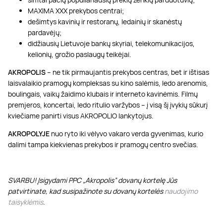
MAXIMA XXX prekybos centrai;
dešimtys kavinių ir restoranų, ledainių ir skanėstų
pardavėjų;
didžiausių Lietuvoje bankų skyriai, telekomunikacijos,
kelionių, grožio paslaugų teikėjai.
AKROPOLIS
– ne tik pirmaujantis prekybos centras, bet ir ištisas
laisvalaikio pramogų kompleksas su kino salėmis, ledo arenomis,
boulingais, vaikų žaidimo klubais ir interneto kavinėmis. Filmų
premjeros, koncertai, ledo ritulio varžybos – į visą šį įvykių sūkurį
kviečiame panirti visus AKROPOLIO lankytojus.
AKROPOLYJE
nuo ryto iki vėlyvo vakaro verda gyvenimas, kurio
dalimi tampa kiekvienas prekybos ir pramogų centro svečias.
SVARBU! Įsigydami PPC „Akropolis” dovanų kortelę Jūs
patvirtinate, kad susipažinote su dovanų kortelės
naudojimo
taisyklėmis
.