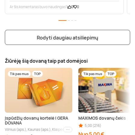
Ar šis komentaras buvo naudingas?
0
0
A
Rodyti daugiau atsiliepimų
Žiūrėję šią dovaną taip pat domėjosi
Tik pas mus
TOP
Tik pas mus
TOP
Įspūdžių dovanų kortelė | GERA
MAXIMOS dovanų čekis
DOVANA
5,00 (216)
Vilnius (aps.), Kaunas (aps.), Klaipėda (aps.), Palanga (aps.), Nida (aps.), Druskin
Kiti miestai
Nuo 5,00 €