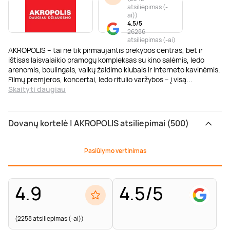
atsiliepimas (-
ai)
)
4.5/5
26286
atsiliepimas (-ai)
AKROPOLIS – tai ne tik pirmaujantis prekybos centras, bet ir
ištisas laisvalaikio pramogų kompleksas su kino salėmis, ledo
arenomis, boulingais, vaikų žaidimo klubais ir interneto kavinėmis.
Filmų premjeros, koncertai, ledo ritulio varžybos – į visą
...
Skaityti daugiau
Dovanų kortelė | AKROPOLIS atsiliepimai (500)
Pasiūlymo vertinimas
4.9
4.5/5
(2258 atsiliepimas (-ai))