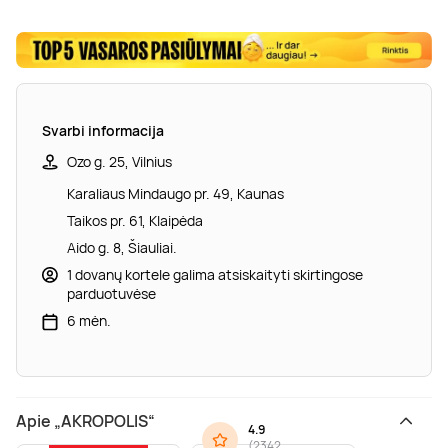
Svarbi informacija
Ozo g. 25, Vilnius
Karaliaus Mindaugo pr. 49, Kaunas
Taikos pr. 61, Klaipėda
Aido g. 8, Šiauliai.
1 dovanų kortele galima atsiskaityti skirtingose
parduotuvėse
6 mėn.
Apie „AKROPOLIS“
4.9
(
2342