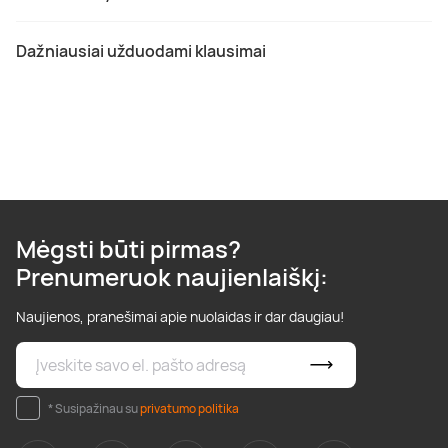
Dažniausiai užduodami klausimai
Mėgsti būti pirmas?
Prenumeruok naujienlaiškį:
Naujienos, pranešimai apie nuolaidas ir dar daugiau!
* Susipažinau su
privatumo politika