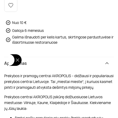
Poilsis dvaruose ir pilyse
Masažų kompleksai
Kitos vandens pramogos
Nuo 10 €
Galioja 6 mėnesius
Galima išnaudoti per kelis kartus, skirtingose parduotuvėse ir
išskirtiniuose restoranuose
Aprašymas
Prekybos ir pramogų centrai AKROPOLIS - didžiausi ir populiariausi
prekybos centrai Lietuvoje. Tai „miestai mieste“, į kuriuos kasmet
pirkti ir pramogauti atvyksta dešimtys milijonų pirkėjų.
Prekybos centrai AKROPOLIS įsikūrę didžiuosiuose Lietuvos
miestuose: Vilniuje, Kaune, Klaipėdoje ir Šiauliuose. Kiekviename
jų Jūsų laukia:
šimtai pačių populiariausių prekių ženklų parduotuvių;