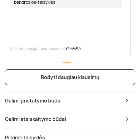
bendrosios-taisykles
Ar ši informacija Jums naudinga?
14
19
Ar
Rodyti daugiau klausimų
Galimi pristatymo būdai
Galimi atsiskaitymo būdai
Pirkimo taisyklės