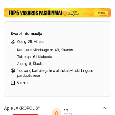
Svarbi informacija
Ozo g. 25, Vilnius
Karaliaus Mindaugo pr. 49, Kaunas
Taikos pr. 61, Klaipėda
Aido g. 8, Šiauliai.
1 dovanų kortele galima atsiskaityti skirtingose
parduotuvėse
6 mėn.
Apie „AKROPOLIS“
4.9
(
2342