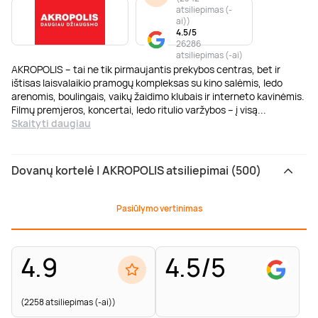
atsiliepimas (-
ai)
)
4.5/5
26286
atsiliepimas (-ai)
AKROPOLIS – tai ne tik pirmaujantis prekybos centras, bet ir
ištisas laisvalaikio pramogų kompleksas su kino salėmis, ledo
arenomis, boulingais, vaikų žaidimo klubais ir interneto kavinėmis.
Filmų premjeros, koncertai, ledo ritulio varžybos – į visą
...
Skaityti daugiau
Dovanų kortelė | AKROPOLIS atsiliepimai (500)
Pasiūlymo vertinimas
4.9
4.5/5
(2258 atsiliepimas (-ai))