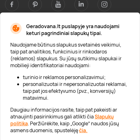
Geradovana.lt puslapyje yra naudojami
Apie mus
keturi pagrindiniai slapukų tipai.
Apie „Gera Dovana“
Naudojame būtinus slapukus svetainės veikimui,
taip pat analitikos, funkcinius ir rinkodaros
Lojalumo klubas
(reklamos) slapukus. Su jūsų sutikimu slapukai ir
Karjera
mobilieji identifikatoriai naudojami:
Visi partneriai
turinio ir reklamos personalizavimui;
personalizuotai ir nepersonalizuotai reklamai,
Kontaktai
taip pat jos efektyvumo (pvz., konversijų)
Tinklaraštis
matavimui.
Daugiau informacijos rasite, taip pat pakeisti ar
atnaujinti pasirinkimus gali atlikti čia
Slapukų
Informacija
politika
. Peržiūrėkite, kaip „Google“ naudos jūsų
asmens duomenis, spustelėję
čia.
„GERA DOVANA“ GRUPĖ