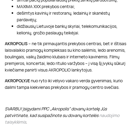
MAXIMA XXX prekybos centrai;
dešimtys kavinių ir restoranų, ledainių ir skanėstų
pardavėjų;
didžiausių Lietuvoje bankų skyriai, telekomunikacijos,
kelionių, grožio paslaugų teikėjai.
AKROPOLIS
– ne tik pirmaujantis prekybos centras, bet ir ištisas
laisvalaikio pramogų kompleksas su kino salėmis, ledo arenomis,
boulingais, vaikų žaidimo klubais ir interneto kavinėmis. Filmų
premjeros, koncertai, ledo ritulio varžybos – į visą šį įvykių sūkurį
kviečiame panirti visus AKROPOLIO lankytojus.
AKROPOLYJE
nuo ryto iki vėlyvo vakaro verda gyvenimas, kurio
dalimi tampa kiekvienas prekybos ir pramogų centro svečias.
SVARBU! Įsigydami PPC „Akropolis” dovanų kortelę Jūs
patvirtinate, kad susipažinote su dovanų kortelės
naudojimo
taisyklėmis
.