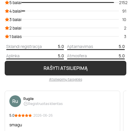
5 balai
2152
4 balai
91
3 balai
10
2 balai
2
1 balas
3
Sklandi registracija
5.0
Aptarnavimas
5.0
Aplinka
5.0
Atmosfera
5.0
RAŠYTI ATSILIEPIMĄ
Atsiliepimų taisyklės
Rugile
Ru
Registruotas klientas
5.0
· 2026-06-26
5
smagu