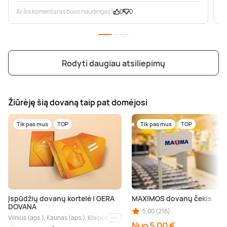
Ar šis komentaras buvo naudingas?
0
0
A
Rodyti daugiau atsiliepimų
Žiūrėję šią dovaną taip pat domėjosi
Tik pas mus
TOP
Tik pas mus
TOP
Įspūdžių dovanų kortelė | GERA
MAXIMOS dovanų čekis
DOVANA
5,00 (216)
Vilnius (aps.), Kaunas (aps.), Klaipėda (aps.), Palanga (aps.), Nida (aps.), Druskin
Kiti miestai
Nuo 5,00 €