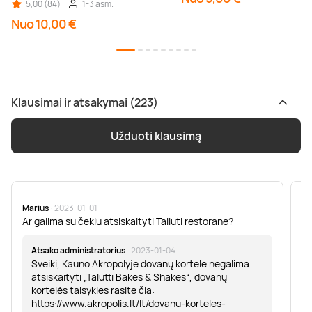
5,00 (84)
1-3 asm.
Nuo 10,00 €
Klausimai ir atsakymai (223)
Užduoti klausimą
Marius
· 2023-01-01
Sa
Ar galima su čekiu atsiskaityti Talluti restorane?
Sv
er
Atsako administratorius
· 2023-01-04
Sveiki, Kauno Akropolyje dovanų kortele negalima
atsiskaityti „Talutti Bakes & Shakes“, dovanų
kortelės taisykles rasite čia:
https://www.akropolis.lt/lt/dovanu-korteles-