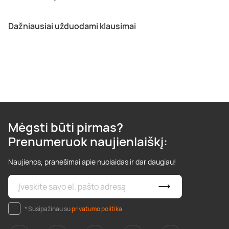
Dažniausiai užduodami klausimai
Mėgsti būti pirmas?
Prenumeruok naujienlaiškį:
Naujienos, pranešimai apie nuolaidas ir dar daugiau!
* Susipažinau su
privatumo politika