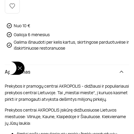
Poilsis dvaruose ir pilyse
Masažų kompleksai
Kitos vandens pramogos
Nuo 10 €
Galioja 6 mėnesius
Galima išnaudoti per kelis kartus, skirtingose parduotuvėse ir
išskirtiniuose restoranuose
Aprašymas
Prekybos ir pramogų centrai AKROPOLIS - didžiausi ir populiariausi
prekybos centrai Lietuvoje. Tai „miestai mieste“, į kuriuos kasmet
pirkti ir pramogauti atvyksta dešimtys milijonų pirkėjų.
Prekybos centrai AKROPOLIS įsikūrę didžiuosiuose Lietuvos
miestuose: Vilniuje, Kaune, Klaipėdoje ir Šiauliuose. Kiekviename
jų Jūsų laukia:
šimtai pačių populiariausių prekių ženklų parduotuvių;