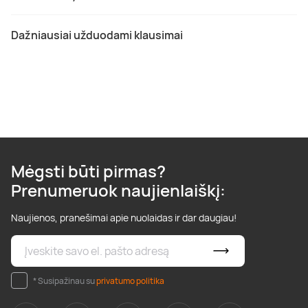
Dažniausiai užduodami klausimai
Mėgsti būti pirmas?
Prenumeruok naujienlaiškį:
Naujienos, pranešimai apie nuolaidas ir dar daugiau!
* Susipažinau su
privatumo politika