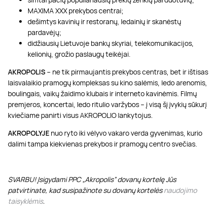
MAXIMA XXX prekybos centrai;
dešimtys kavinių ir restoranų, ledainių ir skanėstų
pardavėjų;
didžiausių Lietuvoje bankų skyriai, telekomunikacijos,
kelionių, grožio paslaugų teikėjai.
AKROPOLIS
– ne tik pirmaujantis prekybos centras, bet ir ištisas
laisvalaikio pramogų kompleksas su kino salėmis, ledo arenomis,
boulingais, vaikų žaidimo klubais ir interneto kavinėmis. Filmų
premjeros, koncertai, ledo ritulio varžybos – į visą šį įvykių sūkurį
kviečiame panirti visus AKROPOLIO lankytojus.
AKROPOLYJE
nuo ryto iki vėlyvo vakaro verda gyvenimas, kurio
dalimi tampa kiekvienas prekybos ir pramogų centro svečias.
SVARBU! Įsigydami PPC „Akropolis” dovanų kortelę Jūs
patvirtinate, kad susipažinote su dovanų kortelės
naudojimo
taisyklėmis
.