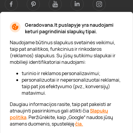
Geradovana.lt puslapyje yra naudojami
Apie mus
keturi pagrindiniai slapukų tipai.
Apie „Gera Dovana“
Naudojame būtinus slapukus svetainės veikimui,
taip pat analitikos, funkcinius ir rinkodaros
Lojalumo klubas
(reklamos) slapukus. Su jūsų sutikimu slapukai ir
Karjera
mobilieji identifikatoriai naudojami:
Visi partneriai
turinio ir reklamos personalizavimui;
personalizuotai ir nepersonalizuotai reklamai,
Kontaktai
taip pat jos efektyvumo (pvz., konversijų)
Tinklaraštis
matavimui.
Daugiau informacijos rasite, taip pat pakeisti ar
atnaujinti pasirinkimus gali atlikti čia
Slapukų
Informacija
politika
. Peržiūrėkite, kaip „Google“ naudos jūsų
asmens duomenis, spustelėję
čia.
„GERA DOVANA“ GRUPĖ