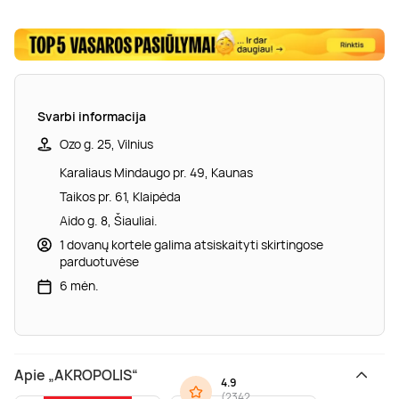
Svarbi informacija
Ozo g. 25, Vilnius
Karaliaus Mindaugo pr. 49, Kaunas
Taikos pr. 61, Klaipėda
Aido g. 8, Šiauliai.
1 dovanų kortele galima atsiskaityti skirtingose
parduotuvėse
6 mėn.
Apie „AKROPOLIS“
4.9
(
2342