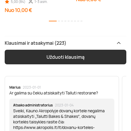
5,00 (84)
1-3 asm.
Nuo 10,00 €
Klausimai ir atsakymai (223)
Užduoti klausimą
Marius
· 2023-01-01
Sa
Ar galima su čekiu atsiskaityti Talluti restorane?
Sv
er
Atsako administratorius
· 2023-01-04
Sveiki, Kauno Akropolyje dovanų kortele negalima
atsiskaityti „Talutti Bakes & Shakes“, dovanų
kortelės taisykles rasite čia:
https://www.akropolis.lt/lt/dovanu-korteles-