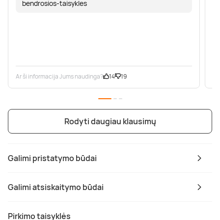
bendrosios-taisykles
Ar ši informacija Jums naudinga?
14
19
Ar
Rodyti daugiau klausimų
Galimi pristatymo būdai
Galimi atsiskaitymo būdai
Pirkimo taisyklės