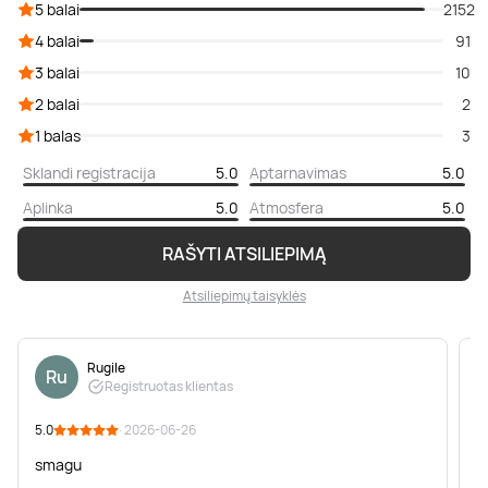
5 balai
2152
4 balai
91
3 balai
10
2 balai
2
1 balas
3
Sklandi registracija
5.0
Aptarnavimas
5.0
Aplinka
5.0
Atmosfera
5.0
RAŠYTI ATSILIEPIMĄ
Atsiliepimų taisyklės
Rugile
Ru
Registruotas klientas
5.0
· 2026-06-26
5
smagu