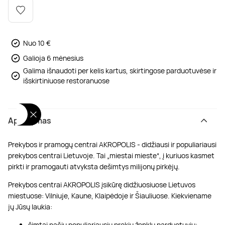
Poilsis dvaruose ir pilyse
Masažų kompleksai
Kitos vandens pramogos
Nuo 10 €
Galioja 6 mėnesius
Galima išnaudoti per kelis kartus, skirtingose parduotuvėse ir
išskirtiniuose restoranuose
Aprašymas
Prekybos ir pramogų centrai AKROPOLIS - didžiausi ir populiariausi
prekybos centrai Lietuvoje. Tai „miestai mieste“, į kuriuos kasmet
pirkti ir pramogauti atvyksta dešimtys milijonų pirkėjų.
Prekybos centrai AKROPOLIS įsikūrę didžiuosiuose Lietuvos
miestuose: Vilniuje, Kaune, Klaipėdoje ir Šiauliuose. Kiekviename
jų Jūsų laukia:
šimtai pačių populiariausių prekių ženklų parduotuvių;