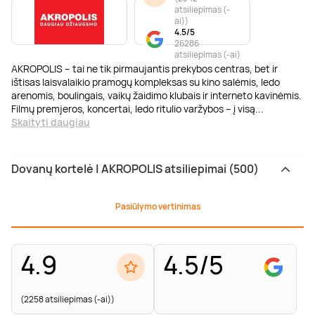
atsiliepimas (-
ai)
)
4.5/5
26286
atsiliepimas (-ai)
AKROPOLIS – tai ne tik pirmaujantis prekybos centras, bet ir
ištisas laisvalaikio pramogų kompleksas su kino salėmis, ledo
arenomis, boulingais, vaikų žaidimo klubais ir interneto kavinėmis.
Filmų premjeros, koncertai, ledo ritulio varžybos – į visą
...
Skaityti daugiau
Dovanų kortelė | AKROPOLIS atsiliepimai (500)
Pasiūlymo vertinimas
4.9
4.5/5
(2258 atsiliepimas (-ai))