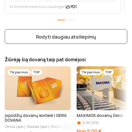
Ar šis komentaras buvo naudingas?
0
0
A
Rodyti daugiau atsiliepimų
Žiūrėję šią dovaną taip pat domėjosi
Tik pas mus
TOP
Tik pas mus
TOP
Įspūdžių dovanų kortelė | GERA
MAXIMOS dovanų čekis
DOVANA
5,00 (216)
Vilnius (aps.), Kaunas (aps.), Klaipėda (aps.), Palanga (aps.), Nida (aps.), Druskin
Kiti miestai
Nuo 5,00 €