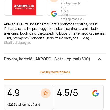
atsiliepimas (-
ai)
)
4.5/5
26286
atsiliepimas (-ai)
AKROPOLIS – tai ne tik pirmaujantis prekybos centras, bet ir
ištisas laisvalaikio pramogų kompleksas su kino salėmis, ledo
arenomis, boulingais, vaikų žaidimo klubais ir interneto kavinėmis.
Filmų premjeros, koncertai, ledo ritulio varžybos – į visą
...
Skaityti daugiau
Dovanų kortelė | AKROPOLIS atsiliepimai (500)
Pasiūlymo vertinimas
4.9
4.5/5
(2258 atsiliepimas (-ai))