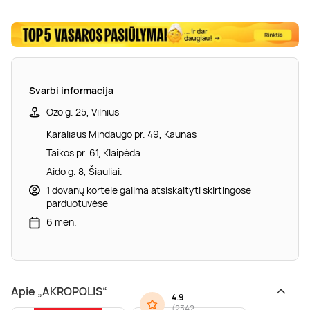
Svarbi informacija
Ozo g. 25, Vilnius
Karaliaus Mindaugo pr. 49, Kaunas
Taikos pr. 61, Klaipėda
Aido g. 8, Šiauliai.
1 dovanų kortele galima atsiskaityti skirtingose
parduotuvėse
6 mėn.
Apie „AKROPOLIS“
4.9
(
2342