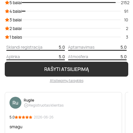
5 balai
2152
4 balai
91
3 balai
10
2 balai
2
1 balas
3
Sklandi registracija
5.0
Aptarnavimas
5.0
Aplinka
5.0
Atmosfera
5.0
RAŠYTI ATSILIEPIMĄ
Atsiliepimų taisyklės
Rugile
Ru
Registruotas klientas
5.0
· 2026-06-26
5
smagu