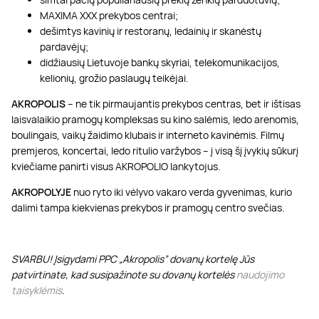
MAXIMA XXX prekybos centrai;
dešimtys kavinių ir restoranų, ledainių ir skanėstų
pardavėjų;
didžiausių Lietuvoje bankų skyriai, telekomunikacijos,
kelionių, grožio paslaugų teikėjai.
AKROPOLIS
– ne tik pirmaujantis prekybos centras, bet ir ištisas
laisvalaikio pramogų kompleksas su kino salėmis, ledo arenomis,
boulingais, vaikų žaidimo klubais ir interneto kavinėmis. Filmų
premjeros, koncertai, ledo ritulio varžybos – į visą šį įvykių sūkurį
kviečiame panirti visus AKROPOLIO lankytojus.
AKROPOLYJE
nuo ryto iki vėlyvo vakaro verda gyvenimas, kurio
dalimi tampa kiekvienas prekybos ir pramogų centro svečias.
SVARBU! Įsigydami PPC „Akropolis” dovanų kortelę Jūs
patvirtinate, kad susipažinote su dovanų kortelės
naudojimo
taisyklėmis
.