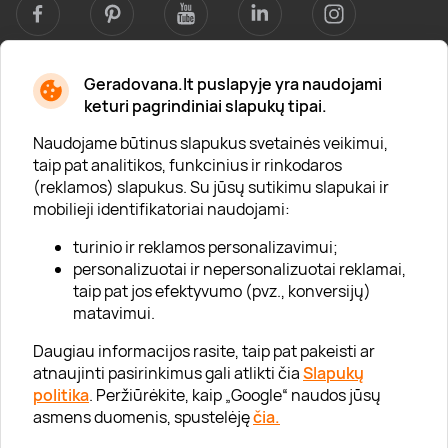
Geradovana.lt puslapyje yra naudojami
Apie mus
keturi pagrindiniai slapukų tipai.
Apie „Gera Dovana“
Naudojame būtinus slapukus svetainės veikimui,
taip pat analitikos, funkcinius ir rinkodaros
Lojalumo klubas
(reklamos) slapukus. Su jūsų sutikimu slapukai ir
Karjera
mobilieji identifikatoriai naudojami:
Visi partneriai
turinio ir reklamos personalizavimui;
personalizuotai ir nepersonalizuotai reklamai,
Kontaktai
taip pat jos efektyvumo (pvz., konversijų)
Tinklaraštis
matavimui.
Daugiau informacijos rasite, taip pat pakeisti ar
atnaujinti pasirinkimus gali atlikti čia
Slapukų
Informacija
politika
. Peržiūrėkite, kaip „Google“ naudos jūsų
asmens duomenis, spustelėję
čia.
„GERA DOVANA“ GRUPĖ