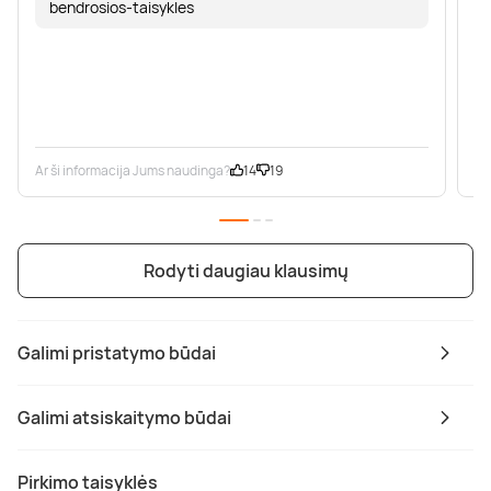
bendrosios-taisykles
Ar ši informacija Jums naudinga?
14
19
Ar
Rodyti daugiau klausimų
Galimi pristatymo būdai
Galimi atsiskaitymo būdai
Pirkimo taisyklės