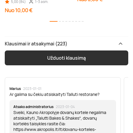
5,00 (84)
1-3 asm.
Nuo 10,00 €
Klausimai ir atsakymai (223)
Užduoti klausimą
Marius
· 2023-01-01
Sa
Ar galima su čekiu atsiskaityti Talluti restorane?
Sv
er
Atsako administratorius
· 2023-01-04
Sveiki, Kauno Akropolyje dovanų kortele negalima
atsiskaityti „Talutti Bakes & Shakes“, dovanų
kortelės taisykles rasite čia:
https://www.akropolis.lt/lt/dovanu-korteles-