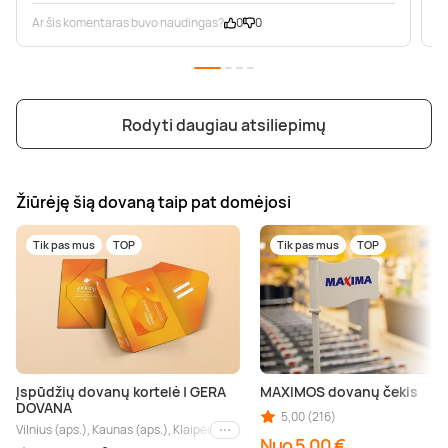
Ar šis komentaras buvo naudingas?
0
0
A
Rodyti daugiau atsiliepimų
Žiūrėję šią dovaną taip pat domėjosi
Tik pas mus
TOP
Tik pas mus
TOP
Įspūdžių dovanų kortelė | GERA
MAXIMOS dovanų čekis
DOVANA
5,00 (216)
Vilnius (aps.), Kaunas (aps.), Klaipėda (aps.), Palanga (aps.), Nida (aps.), Druskin
Kiti miestai
Nuo 5,00 €