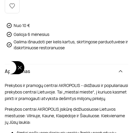
Poilsis dvaruose ir pilyse
Masažų kompleksai
Kitos vandens pramogos
Nuo 10 €
Galioja 6 mėnesius
Galima išnaudoti per kelis kartus, skirtingose parduotuvėse ir
išskirtiniuose restoranuose
Aprašymas
Prekybos ir pramogų centrai AKROPOLIS - didžiausi ir populiariausi
prekybos centrai Lietuvoje. Tai „miestai mieste“, į kuriuos kasmet
pirkti ir pramogauti atvyksta dešimtys milijonų pirkėjų.
Prekybos centrai AKROPOLIS įsikūrę didžiuosiuose Lietuvos
miestuose: Vilniuje, Kaune, Klaipėdoje ir Šiauliuose. Kiekviename
jų Jūsų laukia:
šimtai pačių populiariausių prekių ženklų parduotuvių;