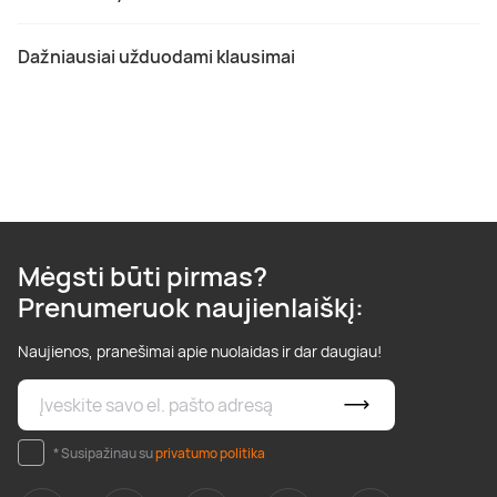
Dažniausiai užduodami klausimai
Mėgsti būti pirmas?
Prenumeruok naujienlaiškį:
Naujienos, pranešimai apie nuolaidas ir dar daugiau!
* Susipažinau su
privatumo politika