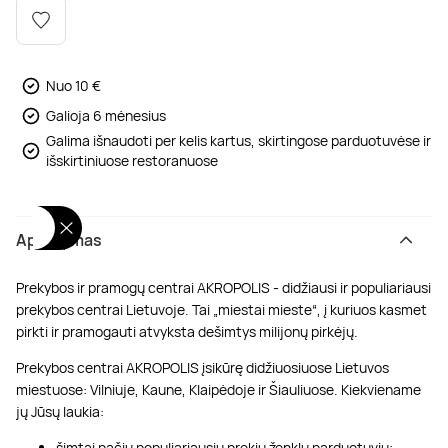
Poilsis dvaruose ir pilyse
Masažų kompleksai
Kitos vandens pramogos
Nuo 10 €
Galioja 6 mėnesius
Galima išnaudoti per kelis kartus, skirtingose parduotuvėse ir
išskirtiniuose restoranuose
Aprašymas
Prekybos ir pramogų centrai AKROPOLIS - didžiausi ir populiariausi
prekybos centrai Lietuvoje. Tai „miestai mieste“, į kuriuos kasmet
pirkti ir pramogauti atvyksta dešimtys milijonų pirkėjų.
Prekybos centrai AKROPOLIS įsikūrę didžiuosiuose Lietuvos
miestuose: Vilniuje, Kaune, Klaipėdoje ir Šiauliuose. Kiekviename
jų Jūsų laukia:
šimtai pačių populiariausių prekių ženklų parduotuvių;