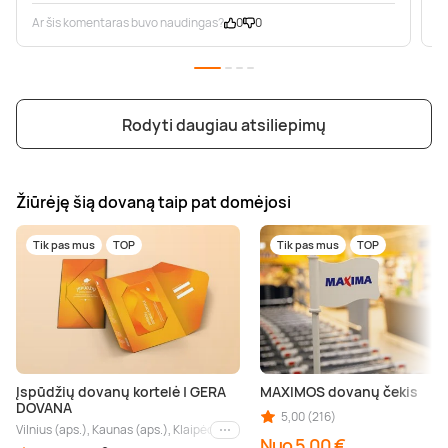
Ar šis komentaras buvo naudingas?
0
0
A
Rodyti daugiau atsiliepimų
Žiūrėję šią dovaną taip pat domėjosi
Tik pas mus
TOP
Tik pas mus
TOP
Įspūdžių dovanų kortelė | GERA
MAXIMOS dovanų čekis
DOVANA
5,00 (216)
Vilnius (aps.), Kaunas (aps.), Klaipėda (aps.), Palanga (aps.), Nida (aps.), Druskin
Kiti miestai
Nuo 5,00 €