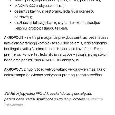
MAXIMA XXX prekybos centrai;
dešimtys kavinių ir restoranų, ledainių ir skanėstų
pardavėjų;
didžiausių Lietuvoje bankų skyriai, telekomunikacijos,
kelionių, grožio paslaugų teikėjai.
AKROPOLIS
– ne tik pirmaujantis prekybos centras, bet ir ištisas
laisvalaikio pramogų kompleksas su kino salėmis, ledo arenomis,
boulingais, vaikų žaidimo klubais ir interneto kavinėmis. Filmų
premjeros, koncertai, ledo ritulio varžybos – į visą šį įvykių sūkurį
kviečiame panirti visus AKROPOLIO lankytojus.
AKROPOLYJE
nuo ryto iki vėlyvo vakaro verda gyvenimas, kurio
dalimi tampa kiekvienas prekybos ir pramogų centro svečias.
SVARBU! Įsigydami PPC „Akropolis” dovanų kortelę Jūs
patvirtinate, kad susipažinote su dovanų kortelės
naudojimo
taisyklėmis
.