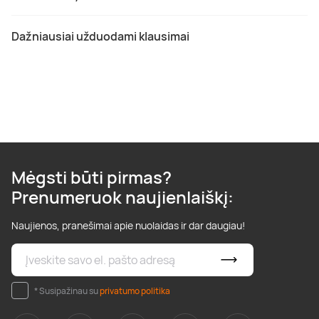
Dažniausiai užduodami klausimai
Mėgsti būti pirmas?
Prenumeruok naujienlaiškį:
Naujienos, pranešimai apie nuolaidas ir dar daugiau!
* Susipažinau su
privatumo politika