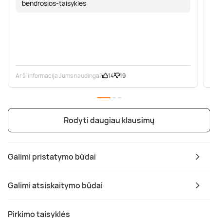
bendrosios-taisykles
Ar ši informacija Jums naudinga?
14
19
Ar
Rodyti daugiau klausimų
Galimi pristatymo būdai
Galimi atsiskaitymo būdai
Pirkimo taisyklės