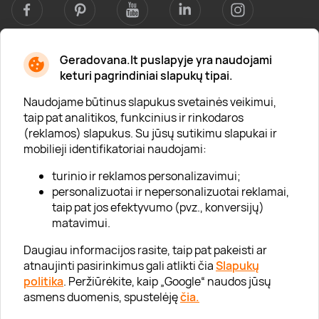
Geradovana.lt puslapyje yra naudojami
Apie mus
keturi pagrindiniai slapukų tipai.
Apie „Gera Dovana“
Naudojame būtinus slapukus svetainės veikimui,
taip pat analitikos, funkcinius ir rinkodaros
Lojalumo klubas
(reklamos) slapukus. Su jūsų sutikimu slapukai ir
Karjera
mobilieji identifikatoriai naudojami:
Visi partneriai
turinio ir reklamos personalizavimui;
personalizuotai ir nepersonalizuotai reklamai,
Kontaktai
taip pat jos efektyvumo (pvz., konversijų)
Tinklaraštis
matavimui.
Daugiau informacijos rasite, taip pat pakeisti ar
atnaujinti pasirinkimus gali atlikti čia
Slapukų
Informacija
politika
. Peržiūrėkite, kaip „Google“ naudos jūsų
asmens duomenis, spustelėję
čia.
„GERA DOVANA“ GRUPĖ