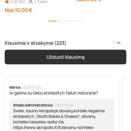
5,00 (84)
1-3 asm.
Nuo 10,00 €
Klausimai ir atsakymai (223)
Užduoti klausimą
Marius
· 2023-01-01
Sa
Ar galima su čekiu atsiskaityti Talluti restorane?
Sv
er
Atsako administratorius
· 2023-01-04
Sveiki, Kauno Akropolyje dovanų kortele negalima
atsiskaityti „Talutti Bakes & Shakes“, dovanų
kortelės taisykles rasite čia:
https://www.akropolis.lt/lt/dovanu-korteles-