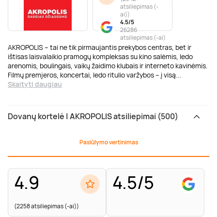
atsiliepimas (-
ai)
)
4.5/5
26286
atsiliepimas (-ai)
AKROPOLIS – tai ne tik pirmaujantis prekybos centras, bet ir
ištisas laisvalaikio pramogų kompleksas su kino salėmis, ledo
arenomis, boulingais, vaikų žaidimo klubais ir interneto kavinėmis.
Filmų premjeros, koncertai, ledo ritulio varžybos – į visą
...
Skaityti daugiau
Dovanų kortelė | AKROPOLIS atsiliepimai (500)
Pasiūlymo vertinimas
4.9
4.5/5
(2258 atsiliepimas (-ai))