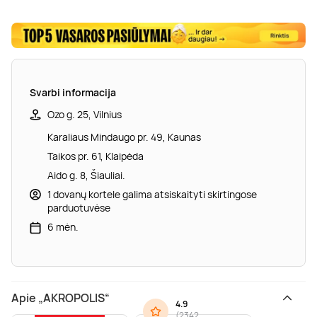
Svarbi informacija
Ozo g. 25, Vilnius
Karaliaus Mindaugo pr. 49, Kaunas
Taikos pr. 61, Klaipėda
Aido g. 8, Šiauliai.
1 dovanų kortele galima atsiskaityti skirtingose
parduotuvėse
6 mėn.
Apie „AKROPOLIS“
4.9
(
2342