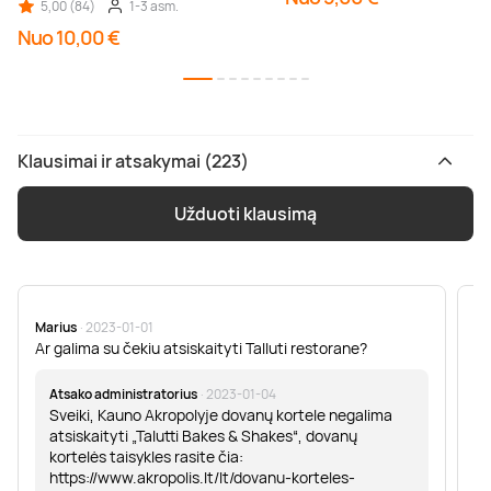
5,00 (84)
1-3 asm.
Nuo 10,00 €
Klausimai ir atsakymai (223)
Užduoti klausimą
Marius
· 2023-01-01
Sa
Ar galima su čekiu atsiskaityti Talluti restorane?
Sv
er
Atsako administratorius
· 2023-01-04
Sveiki, Kauno Akropolyje dovanų kortele negalima
atsiskaityti „Talutti Bakes & Shakes“, dovanų
kortelės taisykles rasite čia:
https://www.akropolis.lt/lt/dovanu-korteles-