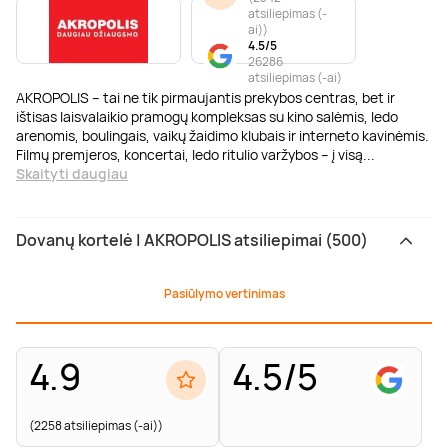
atsiliepimas (-
ai)
)
4.5/5
26286
atsiliepimas (-ai)
AKROPOLIS – tai ne tik pirmaujantis prekybos centras, bet ir
ištisas laisvalaikio pramogų kompleksas su kino salėmis, ledo
arenomis, boulingais, vaikų žaidimo klubais ir interneto kavinėmis.
Filmų premjeros, koncertai, ledo ritulio varžybos – į visą
...
Skaityti daugiau
Dovanų kortelė | AKROPOLIS atsiliepimai (500)
Pasiūlymo vertinimas
4.9
4.5/5
(2258 atsiliepimas (-ai))