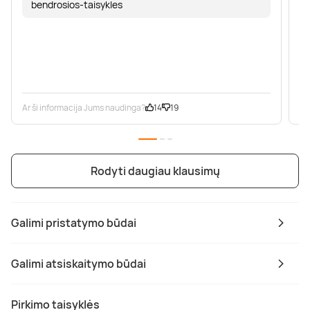
bendrosios-taisykles
Ar ši informacija Jums naudinga?
14
19
Ar
Rodyti daugiau klausimų
Galimi pristatymo būdai
Galimi atsiskaitymo būdai
Pirkimo taisyklės