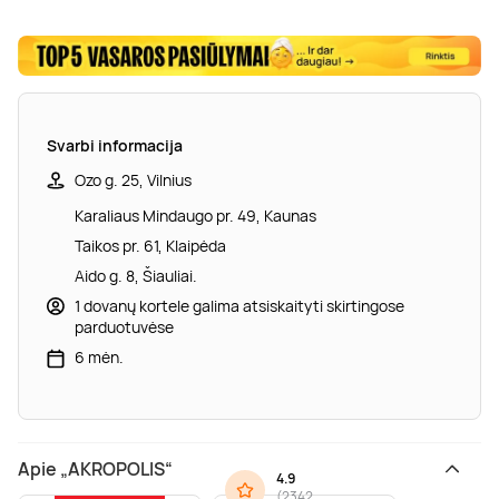
Svarbi informacija
Ozo g. 25, Vilnius
Karaliaus Mindaugo pr. 49, Kaunas
Taikos pr. 61, Klaipėda
Aido g. 8, Šiauliai.
1 dovanų kortele galima atsiskaityti skirtingose
parduotuvėse
6 mėn.
Apie „AKROPOLIS“
4.9
(
2342