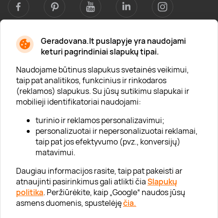
Geradovana.lt puslapyje yra naudojami
Apie mus
keturi pagrindiniai slapukų tipai.
Apie „Gera Dovana“
Naudojame būtinus slapukus svetainės veikimui,
taip pat analitikos, funkcinius ir rinkodaros
Lojalumo klubas
(reklamos) slapukus. Su jūsų sutikimu slapukai ir
Karjera
mobilieji identifikatoriai naudojami:
Visi partneriai
turinio ir reklamos personalizavimui;
personalizuotai ir nepersonalizuotai reklamai,
Kontaktai
taip pat jos efektyvumo (pvz., konversijų)
Tinklaraštis
matavimui.
Daugiau informacijos rasite, taip pat pakeisti ar
atnaujinti pasirinkimus gali atlikti čia
Slapukų
Informacija
politika
. Peržiūrėkite, kaip „Google“ naudos jūsų
asmens duomenis, spustelėję
čia.
„GERA DOVANA“ GRUPĖ