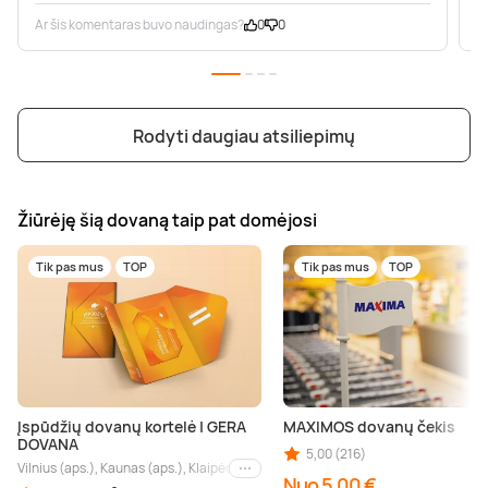
Ar šis komentaras buvo naudingas?
0
0
A
Rodyti daugiau atsiliepimų
Žiūrėję šią dovaną taip pat domėjosi
Tik pas mus
TOP
Tik pas mus
TOP
Įspūdžių dovanų kortelė | GERA
MAXIMOS dovanų čekis
DOVANA
5,00 (216)
Vilnius (aps.), Kaunas (aps.), Klaipėda (aps.), Palanga (aps.), Nida (aps.), Druskin
Kiti miestai
Nuo 5,00 €