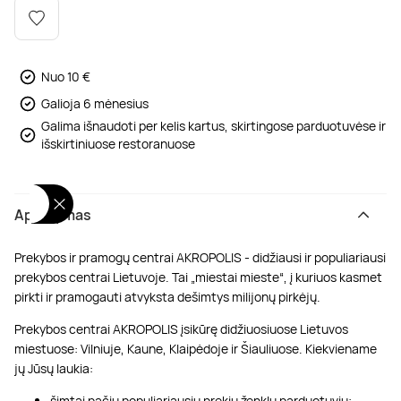
Poilsis dvaruose ir pilyse
Masažų kompleksai
Kitos vandens pramogos
Nuo 10 €
Galioja 6 mėnesius
Galima išnaudoti per kelis kartus, skirtingose parduotuvėse ir
išskirtiniuose restoranuose
Aprašymas
Prekybos ir pramogų centrai AKROPOLIS - didžiausi ir populiariausi
prekybos centrai Lietuvoje. Tai „miestai mieste“, į kuriuos kasmet
pirkti ir pramogauti atvyksta dešimtys milijonų pirkėjų.
Prekybos centrai AKROPOLIS įsikūrę didžiuosiuose Lietuvos
miestuose: Vilniuje, Kaune, Klaipėdoje ir Šiauliuose. Kiekviename
jų Jūsų laukia:
šimtai pačių populiariausių prekių ženklų parduotuvių;