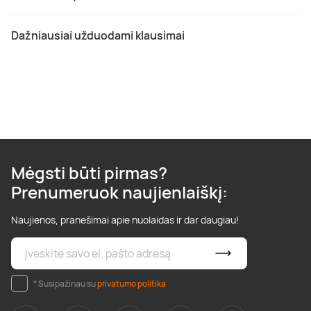
Dažniausiai užduodami klausimai
Mėgsti būti pirmas?
Prenumeruok naujienlaiškį:
Naujienos, pranešimai apie nuolaidas ir dar daugiau!
* Susipažinau su
privatumo politika