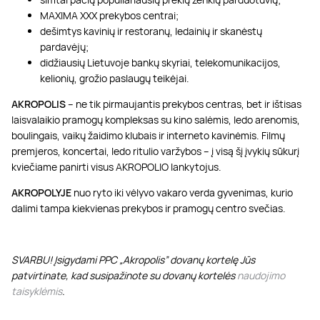
MAXIMA XXX prekybos centrai;
dešimtys kavinių ir restoranų, ledainių ir skanėstų
pardavėjų;
didžiausių Lietuvoje bankų skyriai, telekomunikacijos,
kelionių, grožio paslaugų teikėjai.
AKROPOLIS
– ne tik pirmaujantis prekybos centras, bet ir ištisas
laisvalaikio pramogų kompleksas su kino salėmis, ledo arenomis,
boulingais, vaikų žaidimo klubais ir interneto kavinėmis. Filmų
premjeros, koncertai, ledo ritulio varžybos – į visą šį įvykių sūkurį
kviečiame panirti visus AKROPOLIO lankytojus.
AKROPOLYJE
nuo ryto iki vėlyvo vakaro verda gyvenimas, kurio
dalimi tampa kiekvienas prekybos ir pramogų centro svečias.
SVARBU! Įsigydami PPC „Akropolis” dovanų kortelę Jūs
patvirtinate, kad susipažinote su dovanų kortelės
naudojimo
taisyklėmis
.