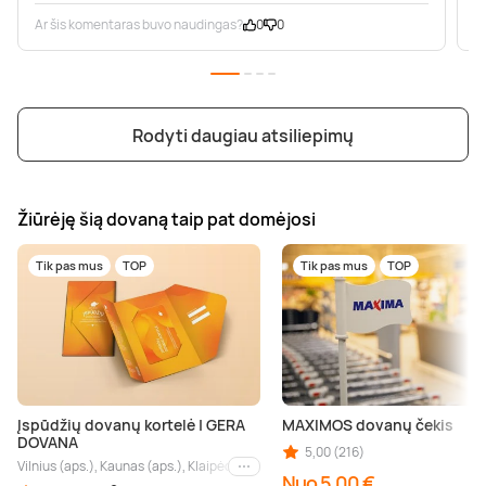
Ar šis komentaras buvo naudingas?
0
0
A
Rodyti daugiau atsiliepimų
Žiūrėję šią dovaną taip pat domėjosi
Tik pas mus
TOP
Tik pas mus
TOP
Įspūdžių dovanų kortelė | GERA
MAXIMOS dovanų čekis
DOVANA
5,00 (216)
Vilnius (aps.), Kaunas (aps.), Klaipėda (aps.), Palanga (aps.), Nida (aps.), Druskin
Kiti miestai
Nuo 5,00 €