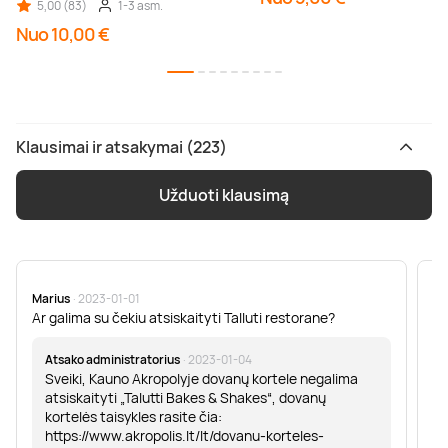
5,00 (83)
1-3 asm.
Nuo 10,00 €
Klausimai ir atsakymai (223)
Užduoti klausimą
Marius
· 2023-01-01
Sa
Ar galima su čekiu atsiskaityti Talluti restorane?
Sv
er
Atsako administratorius
· 2023-01-04
Sveiki, Kauno Akropolyje dovanų kortele negalima
atsiskaityti „Talutti Bakes & Shakes“, dovanų
kortelės taisykles rasite čia:
https://www.akropolis.lt/lt/dovanu-korteles-