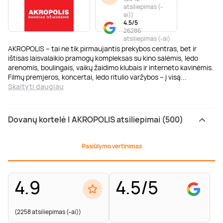
atsiliepimas (-
ai)
)
4.5/5
26286
atsiliepimas (-ai)
AKROPOLIS – tai ne tik pirmaujantis prekybos centras, bet ir
ištisas laisvalaikio pramogų kompleksas su kino salėmis, ledo
arenomis, boulingais, vaikų žaidimo klubais ir interneto kavinėmis.
Filmų premjeros, koncertai, ledo ritulio varžybos – į visą
...
Skaityti daugiau
Dovanų kortelė | AKROPOLIS atsiliepimai (500)
Pasiūlymo vertinimas
4.9
4.5/5
(2258 atsiliepimas (-ai))