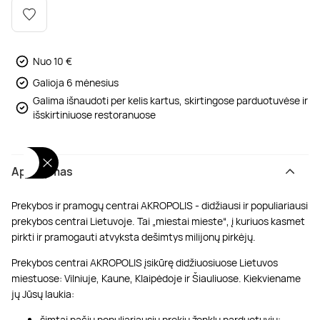
Poilsis dvaruose ir pilyse
Masažų kompleksai
Kitos vandens pramogos
Nuo 10 €
Galioja 6 mėnesius
Galima išnaudoti per kelis kartus, skirtingose parduotuvėse ir
išskirtiniuose restoranuose
Aprašymas
Prekybos ir pramogų centrai AKROPOLIS - didžiausi ir populiariausi
prekybos centrai Lietuvoje. Tai „miestai mieste“, į kuriuos kasmet
pirkti ir pramogauti atvyksta dešimtys milijonų pirkėjų.
Prekybos centrai AKROPOLIS įsikūrę didžiuosiuose Lietuvos
miestuose: Vilniuje, Kaune, Klaipėdoje ir Šiauliuose. Kiekviename
jų Jūsų laukia:
šimtai pačių populiariausių prekių ženklų parduotuvių;