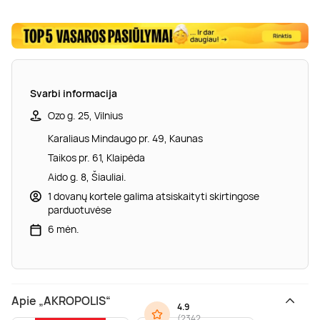
Svarbi informacija
Ozo g. 25, Vilnius
Karaliaus Mindaugo pr. 49, Kaunas
Taikos pr. 61, Klaipėda
Aido g. 8, Šiauliai.
1 dovanų kortele galima atsiskaityti skirtingose
parduotuvėse
6 mėn.
Apie „AKROPOLIS“
4.9
(
2342