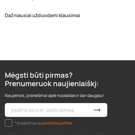
Dažniausiai užduodami klausimai
Mėgsti būti pirmas?
Prenumeruok naujienlaiškį:
Naujienos, pranešimai apie nuolaidas ir dar daugiau!
* Susipažinau su
privatumo politika