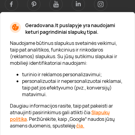
Geradovana.lt puslapyje yra naudojami
Apie mus
keturi pagrindiniai slapukų tipai.
Apie „Gera Dovana“
Naudojame būtinus slapukus svetainės veikimui,
taip pat analitikos, funkcinius ir rinkodaros
Lojalumo klubas
(reklamos) slapukus. Su jūsų sutikimu slapukai ir
Karjera
mobilieji identifikatoriai naudojami:
Visi partneriai
turinio ir reklamos personalizavimui;
personalizuotai ir nepersonalizuotai reklamai,
Kontaktai
taip pat jos efektyvumo (pvz., konversijų)
Tinklaraštis
matavimui.
Daugiau informacijos rasite, taip pat pakeisti ar
atnaujinti pasirinkimus gali atlikti čia
Slapukų
Informacija
politika
. Peržiūrėkite, kaip „Google“ naudos jūsų
asmens duomenis, spustelėję
čia.
„GERA DOVANA“ GRUPĖ