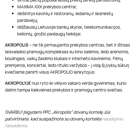
MAXIMA XXX prekybos centrai;
dešimtys kavinių ir restoranų, ledainių ir skanėstų
pardavėjų;
didžiausių Lietuvoje bankų skyriai, telekomunikacijos,
kelionių, grožio paslaugų teikėjai.
AKROPOLIS
– ne tik pirmaujantis prekybos centras, bet ir ištisas
laisvalaikio pramogų kompleksas su kino salėmis, ledo arenomis,
boulingais, vaikų žaidimo klubais ir interneto kavinėmis. Filmų
premjeros, koncertai, ledo ritulio varžybos – į visą šį įvykių sūkurį
kviečiame panirti visus AKROPOLIO lankytojus.
AKROPOLYJE
nuo ryto iki vėlyvo vakaro verda gyvenimas, kurio
dalimi tampa kiekvienas prekybos ir pramogų centro svečias.
SVARBU! Įsigydami PPC „Akropolis” dovanų kortelę Jūs
patvirtinate, kad susipažinote su dovanų kortelės
naudojimo
taisyklėmis
.