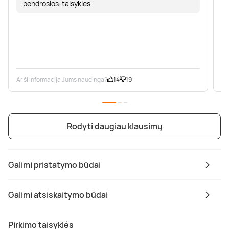
bendrosios-taisykles
Ar ši informacija Jums naudinga?
14
19
Ar
Rodyti daugiau klausimų
Galimi pristatymo būdai
Galimi atsiskaitymo būdai
Pirkimo taisyklės