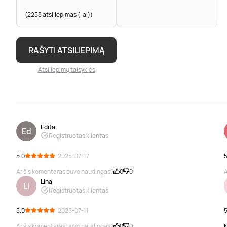
(2258 atsiliepimas (-ai))
RAŠYTI ATSILIEPIMĄ
Atsiliepimų taisyklės
Edita
Ed
Registruotas klientas
5.0
· 2025-07-17
5
Ar šis komentaras buvo naudingas?
0
0
A
Lina
Li
Registruotas klientas
5.0
· 2025-07-11
5
Ar šis komentaras buvo naudingas?
0
0
N