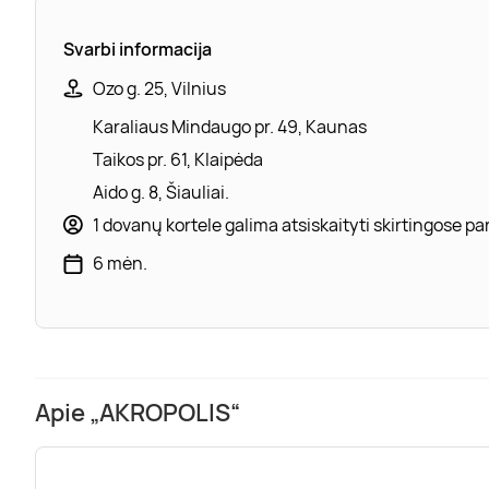
Svarbi informacija
Ozo g. 25, Vilnius
Karaliaus Mindaugo pr. 49, Kaunas
Taikos pr. 61, Klaipėda
Aido g. 8, Šiauliai.
1 dovanų kortele galima atsiskaityti skirtingose 
6 mėn.
Apie „AKROPOLIS“