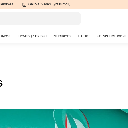
siėmimas
Galioja 12 mėn. (yra išimčių)
ūlymai
Dovanų rinkiniai
Nuolaidos
Outlet
Poilsis Lietuvoje
S