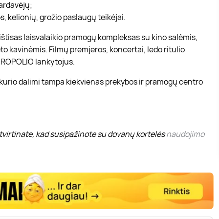
pardavėjų;
, kelionių, grožio paslaugų teikėjai.
r ištisas laisvalaikio pramogų kompleksas su kino salėmis,
to kavinėmis. Filmų premjeros, koncertai, ledo ritulio
 AKROPOLIO lankytojus.
 kurio dalimi tampa kiekvienas prekybos ir pramogų centro
virtinate, kad susipažinote su dovanų kortelės
naudojimo