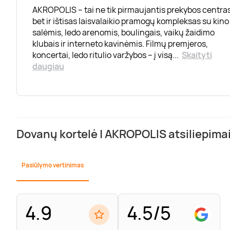
AKROPOLIS – tai ne tik pirmaujantis prekybos centras
bet ir ištisas laisvalaikio pramogų kompleksas su kino
salėmis, ledo arenomis, boulingais, vaikų žaidimo
klubais ir interneto kavinėmis. Filmų premjeros,
koncertai, ledo ritulio varžybos – į visą
...
Skaityti
daugiau
Dovanų kortelė | AKROPOLIS atsiliepima
Pasiūlymo vertinimas
4.9
4.5/5