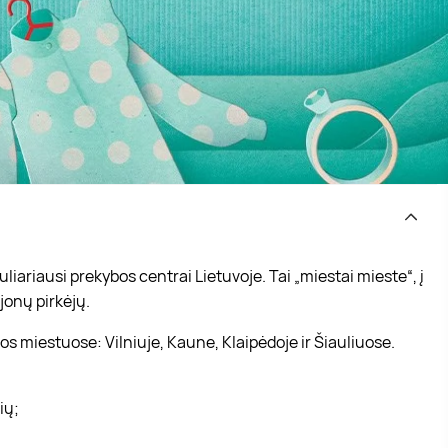
iariausi prekybos centrai Lietuvoje. Tai „miestai mieste“, į
jonų pirkėjų.
s miestuose: Vilniuje, Kaune, Klaipėdoje ir Šiauliuose.
vių;