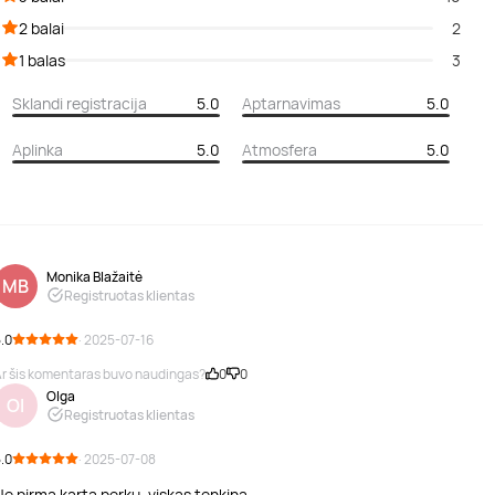
2 balai
2
1 balas
3
Sklandi registracija
5.0
Aptarnavimas
5.0
Aplinka
5.0
Atmosfera
5.0
Monika Blažaitė
MB
Registruotas klientas
.0
· 2025-07-16
r šis komentaras buvo naudingas?
0
0
Olga
Ol
Registruotas klientas
.0
· 2025-07-08
e pirmą kartą perku, viskas tenkina.