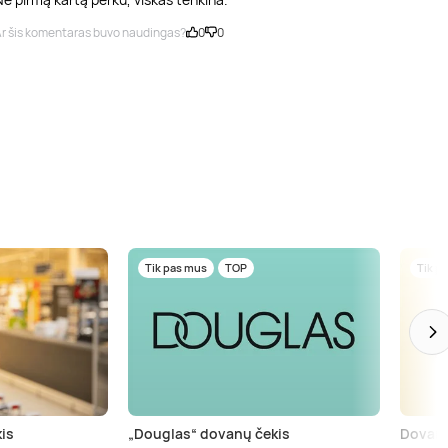
r šis komentaras buvo naudingas?
0
0
Tik pas mus
TOP
Tik p
is
„Douglas“ dovanų čekis
Dovanų