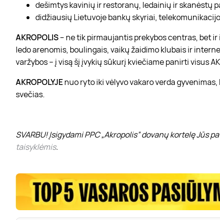
dešimtys kavinių ir restoranų, ledainių ir skanėstų 
didžiausių Lietuvoje bankų skyriai, telekomunikacijos
AKROPOLIS
– ne tik pirmaujantis prekybos centras, bet i
ledo arenomis, boulingais, vaikų žaidimo klubais ir interne
varžybos – į visą šį įvykių sūkurį kviečiame panirti visus
AKROPOLYJE
nuo ryto iki vėlyvo vakaro verda gyvenimas,
svečias.
SVARBU! Įsigydami PPC „Akropolis” dovanų kortelę Jūs pat
taisyklėmis
.