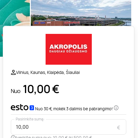
Vilnius, Kaunas, Klaipėda, Šiauliai
10,00
€
Nuo
Nuo 30 €, mokėk 3 dalimis be pabrangimo!
Pasirinkite sumą:
€
Įveskite sumą nuo: 10,00 € iki 500,00 €