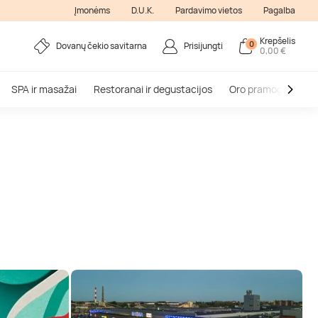
Įmonėms
D.U.K.
Pardavimo vietos
Pagalba
Krepšelis
0
Dovanų čekio savitarna
Prisijungti
0,00 €
SPA ir masažai
Restoranai ir degustacijos
Oro pramogos
V