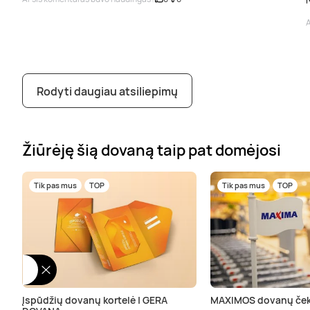
A
Rodyti daugiau atsiliepimų
Žiūrėję šią dovaną taip pat domėjosi
Tik pas mus
TOP
Tik pas mus
TOP
Įspūdžių dovanų kortelė | GERA
MAXIMOS dovanų ček