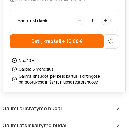
−
+
Pasirinkti kiekį
1
Dėti į krepšelį
10,00
€
Nuo 10 €
Galioja 6 mėnesius
Galima išnaudoti per kelis kartus, skirtingose
parduotuvėse ir išskirtiniuose restoranuose
Galimi pristatymo būdai
Galimi atsiskaitymo būdai