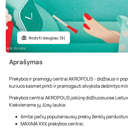
Rodyti daugiau (6)
Aprašymas
Prekybos ir pramogų centrai AKROPOLIS - didžiausi ir popul
kuriuos kasmet pirkti ir pramogauti atvyksta dešimtys mili
Prekybos centrai AKROPOLIS įsikūrę didžiuosiuose Lietuvo
Kiekviename jų Jūsų laukia:
šimtai pačių populiariausių prekių ženklų parduotu
MAXIMA XXX prekybos centrai;