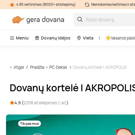
4.85 vertinimas (8000+ atsiliepimų)
Nemokamas keitimas ir at
Meniu
Dovanų idėjos
Vieta
Vasaros pasi
Atgal
Pradžia
PC čekiai
Dovanų kortelė | AKROPOLIS
Dovanų kortelė | AKROPOLI
4.9 (
2258 atsiliepimas (-ai)
)
Tik pas mus