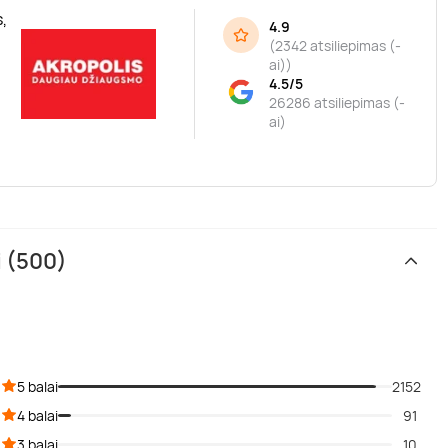
,
4.9
(
2342 atsiliepimas (-
ai)
)
4.5/5
26286 atsiliepimas (-
ai)
i (500)
5 balai
2152
4 balai
91
3 balai
10