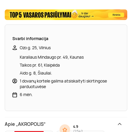
Svarbi informacija
Ozo g. 25, Vilnius
Karaliaus Mindaugo pr. 49, Kaunas
Taikos pr. 61, Klaipėda
Aido g. 8, Šiauliai.
1 dovanų kortele galima atsiskaityti skirtingose
parduotuvėse
6 mėn.
Apie „AKROPOLIS“
4.9
(
2342