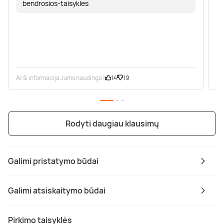
bendrosios-taisykles
Ar ši informacija Jums naudinga?
14
19
Ar
Rodyti daugiau klausimų
Galimi pristatymo būdai
Galimi atsiskaitymo būdai
Pirkimo taisyklės