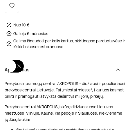
Poilsis dvaruose ir pilyse
Masažų kompleksai
Kitos vandens pramogos
Nuo 10 €
Galioja 6 mėnesius
Galima išnaudoti per kelis kartus, skirtingose parduotuvėse ir
išskirtiniuose restoranuose
Aprašymas
Prekybos ir pramogų centrai AKROPOLIS - didžiausi ir populiariausi
prekybos centrai Lietuvoje. Tai „miestai mieste“, į kuriuos kasmet
pirkti ir pramogauti atvyksta dešimtys milijonų pirkėjų.
Prekybos centrai AKROPOLIS įsikūrę didžiuosiuose Lietuvos
miestuose: Vilniuje, Kaune, Klaipėdoje ir Šiauliuose. Kiekviename
jų Jūsų laukia:
šimtai pačių populiariausių prekių ženklų parduotuvių;