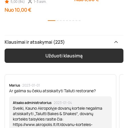
5,00 (84)
1-3 asm.
Nuo 10,00 €
Klausimai ir atsakymai (223)
Užduoti klausimą
Marius
· 2023-01-01
Sa
Ar galima su čekiu atsiskaityti Talluti restorane?
Sv
er
Atsako administratorius
· 2023-01-04
Sveiki, Kauno Akropolyje dovanų kortele negalima
atsiskaityti „Talutti Bakes & Shakes“, dovanų
kortelės taisykles rasite čia:
https://www.akropolis.lt/lt/dovanu-korteles-