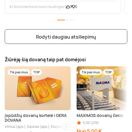
Ar šis komentaras buvo naudingas?
0
0
A
Rodyti daugiau atsiliepimų
Žiūrėję šią dovaną taip pat domėjosi
Tik pas mus
TOP
Tik pas mus
TOP
Įspūdžių dovanų kortelė | GERA
MAXIMOS dovanų čekis
DOVANA
5,00 (216)
Vilnius (aps.), Kaunas (aps.), Klaipėda (aps.), Palanga (aps.), Nida (aps.), Druskin
Kiti miestai
Nuo 5,00 €