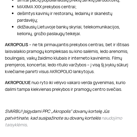
MAXIMA XXX prekybos centrai;
dešimtys kavinių ir restoranų, ledainių ir skanėstų
pardavėjų;
didžiausių Lietuvoje bankų skyriai, telekomunikacijos,
kelionių, grožio paslaugų teikėjai.
AKROPOLIS
– ne tik pirmaujantis prekybos centras, bet ir ištisas
laisvalaikio pramogų kompleksas su kino salėmis, ledo arenomis,
boulingais, vaikų žaidimo klubais ir interneto kavinėmis. Filmų
premjeros, koncertai, ledo ritulio varžybos – į visą šį įvykių sūkurį
kviečiame panirti visus AKROPOLIO lankytojus.
AKROPOLYJE
nuo ryto iki vėlyvo vakaro verda gyvenimas, kurio
dalimi tampa kiekvienas prekybos ir pramogų centro svečias.
SVARBU! Įsigydami PPC „Akropolis” dovanų kortelę Jūs
patvirtinate, kad susipažinote su dovanų kortelės
naudojimo
taisyklėmis
.