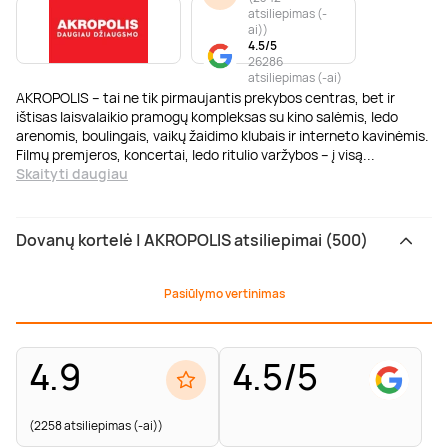
atsiliepimas (-
ai)
)
4.5/5
26286
atsiliepimas (-ai)
AKROPOLIS – tai ne tik pirmaujantis prekybos centras, bet ir
ištisas laisvalaikio pramogų kompleksas su kino salėmis, ledo
arenomis, boulingais, vaikų žaidimo klubais ir interneto kavinėmis.
Filmų premjeros, koncertai, ledo ritulio varžybos – į visą
...
Skaityti daugiau
Dovanų kortelė | AKROPOLIS atsiliepimai (500)
Pasiūlymo vertinimas
4.9
4.5/5
(2258 atsiliepimas (-ai))