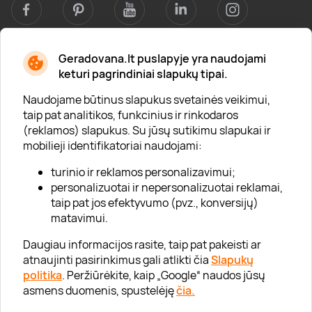
Geradovana.lt puslapyje yra naudojami
Apie mus
keturi pagrindiniai slapukų tipai.
Apie „Gera Dovana“
Naudojame būtinus slapukus svetainės veikimui,
taip pat analitikos, funkcinius ir rinkodaros
Lojalumo klubas
(reklamos) slapukus. Su jūsų sutikimu slapukai ir
Karjera
mobilieji identifikatoriai naudojami:
Visi partneriai
turinio ir reklamos personalizavimui;
personalizuotai ir nepersonalizuotai reklamai,
Kontaktai
taip pat jos efektyvumo (pvz., konversijų)
Tinklaraštis
matavimui.
Daugiau informacijos rasite, taip pat pakeisti ar
atnaujinti pasirinkimus gali atlikti čia
Slapukų
Informacija
politika
. Peržiūrėkite, kaip „Google“ naudos jūsų
asmens duomenis, spustelėję
čia.
„GERA DOVANA“ GRUPĖ