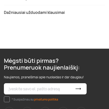
Dažniausiai užduodami klausimai
Mėgsti būti pirmas?
Prenumeruok naujienlaiškį:
Naujienos, pranešimai apie nuolaidas ir dar daugiau!
* Susipažinau su
privatumo politika