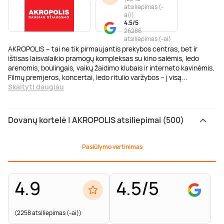
atsiliepimas (-
ai)
)
4.5/5
26286
atsiliepimas (-ai)
AKROPOLIS – tai ne tik pirmaujantis prekybos centras, bet ir
ištisas laisvalaikio pramogų kompleksas su kino salėmis, ledo
arenomis, boulingais, vaikų žaidimo klubais ir interneto kavinėmis.
Filmų premjeros, koncertai, ledo ritulio varžybos – į visą
...
Skaityti daugiau
Dovanų kortelė | AKROPOLIS atsiliepimai (500)
Pasiūlymo vertinimas
4.9
4.5/5
(2258 atsiliepimas (-ai))