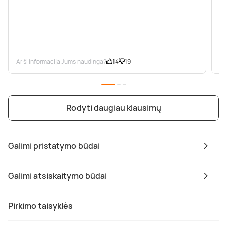
Ar ši informacija Jums naudinga?
14
19
Ar
Rodyti daugiau klausimų
Galimi pristatymo būdai
Galimi atsiskaitymo būdai
Pirkimo taisyklės