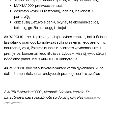
MAXIMA XXX prekybos centrai;
dešimtys kavinių ir restoranų, ledainių ir skanėstų
pardavėjų;
didžiausių Lietuvoje bankų skyriai, telekomunikacijos,
kelionių, grožio paslaugų teikėjai.
AKROPOLIS
– ne tik pirmaujantis prekybos centras, bet ir ištisas
laisvalaikio pramogų kompleksas su kino salėmis, ledo arenomis,
boulingais, vaikų žaidimo klubais ir interneto kavinėmis. Filmų
premjeros, koncertai, ledo ritulio varžybos – į visą šį įvykių sūkurį
kviečiame panirti visus AKROPOLIO lankytojus.
AKROPOLYJE
nuo ryto iki vėlyvo vakaro verda gyvenimas, kurio
dalimi tampa kiekvienas prekybos ir pramogų centro svečias.
SVARBU! Įsigydami PPC „Akropolis” dovanų kortelę Jūs
patvirtinate, kad susipažinote su dovanų kortelės
naudojimo
taisyklėmis
.