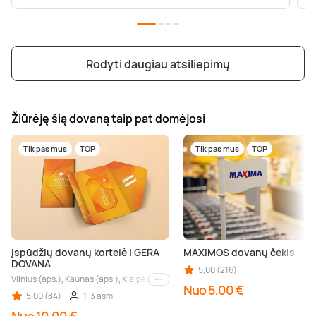
Rodyti daugiau atsiliepimų
Žiūrėję šią dovaną taip pat domėjosi
Tik pas mus
TOP
Tik pas mus
TOP
Įspūdžių dovanų kortelė | GERA
MAXIMOS dovanų čekis
DOVANA
5,00 (216)
Vilnius (aps.), Kaunas (aps.), Klaipėda (aps.), Palanga (aps.), Nida (aps.), Druskin
Kiti miestai
Nuo 5,00 €
5,00 (84)
1-3 asm.