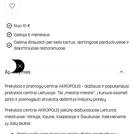
Poilsis dvaruose ir pilyse
Masažų kompleksai
Kitos vandens pramogos
Nuo 10 €
Galioja 6 mėnesius
Galima išnaudoti per kelis kartus, skirtingose parduotuvėse ir
išskirtiniuose restoranuose
Aprašymas
Prekybos ir pramogų centrai AKROPOLIS - didžiausi ir populiariausi
prekybos centrai Lietuvoje. Tai „miestai mieste“, į kuriuos kasmet
pirkti ir pramogauti atvyksta dešimtys milijonų pirkėjų.
Prekybos centrai AKROPOLIS įsikūrę didžiuosiuose Lietuvos
miestuose: Vilniuje, Kaune, Klaipėdoje ir Šiauliuose. Kiekviename
jų Jūsų laukia:
šimtai pačių populiariausių prekių ženklų parduotuvių;