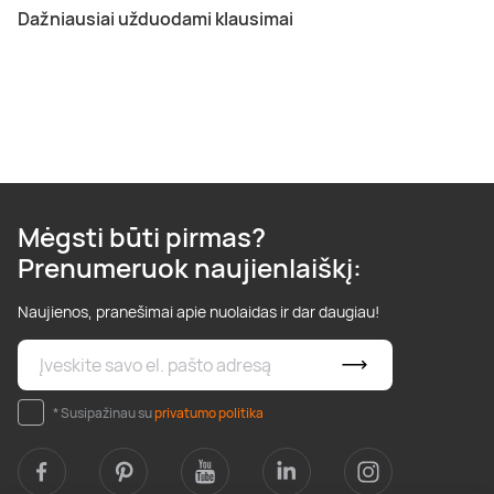
Dažniausiai užduodami klausimai
Mėgsti būti pirmas?
Prenumeruok naujienlaiškį:
Naujienos, pranešimai apie nuolaidas ir dar daugiau!
* Susipažinau su
privatumo politika