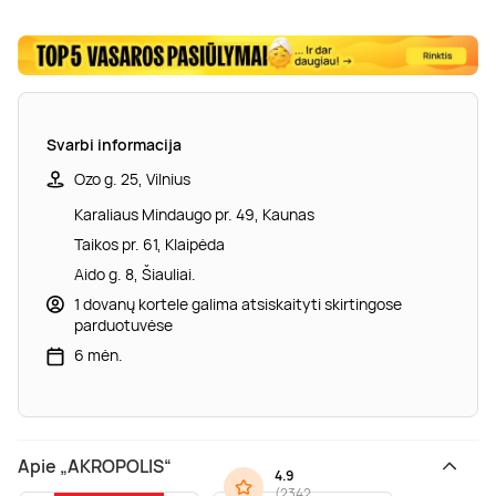
Svarbi informacija
Ozo g. 25, Vilnius
Karaliaus Mindaugo pr. 49, Kaunas
Taikos pr. 61, Klaipėda
Aido g. 8, Šiauliai.
1 dovanų kortele galima atsiskaityti skirtingose
parduotuvėse
6 mėn.
Apie „AKROPOLIS“
4.9
(
2342