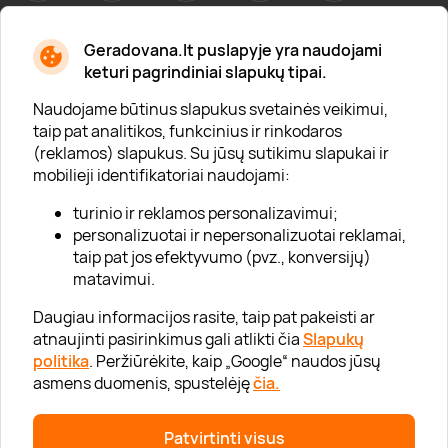
Geradovana.lt puslapyje yra naudojami
Apie mus
keturi pagrindiniai slapukų tipai.
Apie „Gera Dovana“
Naudojame būtinus slapukus svetainės veikimui,
taip pat analitikos, funkcinius ir rinkodaros
Lojalumo klubas
(reklamos) slapukus. Su jūsų sutikimu slapukai ir
Karjera
mobilieji identifikatoriai naudojami:
Visi partneriai
turinio ir reklamos personalizavimui;
personalizuotai ir nepersonalizuotai reklamai,
Kontaktai
taip pat jos efektyvumo (pvz., konversijų)
Tinklaraštis
matavimui.
Daugiau informacijos rasite, taip pat pakeisti ar
atnaujinti pasirinkimus gali atlikti čia
Slapukų
Informacija
politika
. Peržiūrėkite, kaip „Google“ naudos jūsų
asmens duomenis, spustelėję
čia.
„GERA DOVANA“ GRUPĖ
Patvirtinti visus