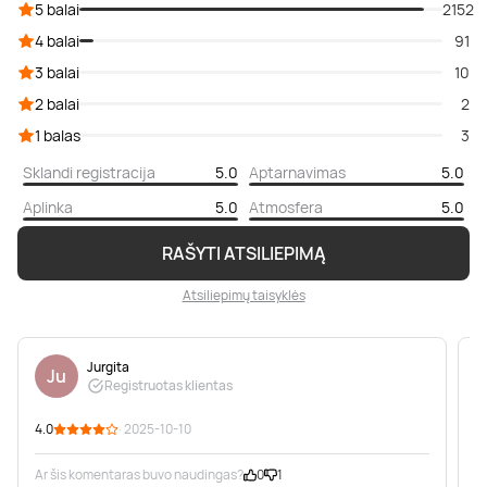
5 balai
2152
4 balai
91
3 balai
10
2 balai
2
1 balas
3
Sklandi registracija
5.0
Aptarnavimas
5.0
Aplinka
5.0
Atmosfera
5.0
RAŠYTI ATSILIEPIMĄ
Atsiliepimų taisyklės
Jurgita
Ju
Registruotas klientas
4.0
· 2025-10-10
5
Ar šis komentaras buvo naudingas?
0
1
A