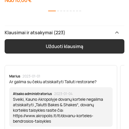
Nuo 10,00 €
Klausimai ir atsakymai (223)
Užduoti klausimą
Marius
· 2023-01-01
Sa
Ar galima su čekiu atsiskaityti Talluti restorane?
Sv
er
Atsako administratorius
· 2023-01-04
Sveiki, Kauno Akropolyje dovanų kortele negalima
atsiskaityti „Talutti Bakes & Shakes“, dovanų
kortelės taisykles rasite čia:
https://www.akropolis.lt/lt/dovanu-korteles-
bendrosios-taisykles