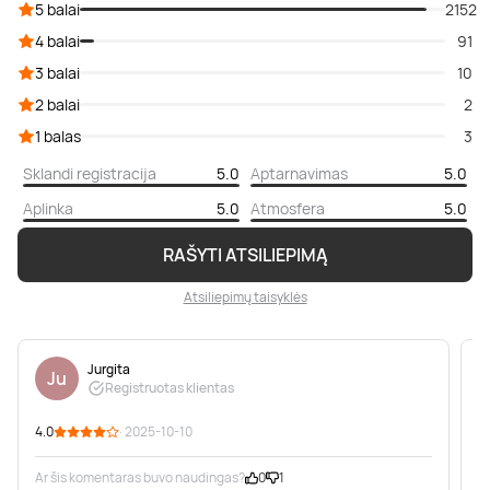
5 balai
2152
4 balai
91
3 balai
10
2 balai
2
1 balas
3
Sklandi registracija
5.0
Aptarnavimas
5.0
Aplinka
5.0
Atmosfera
5.0
RAŠYTI ATSILIEPIMĄ
Atsiliepimų taisyklės
Jurgita
Ju
Registruotas klientas
4.0
· 2025-10-10
5
Ar šis komentaras buvo naudingas?
0
1
A