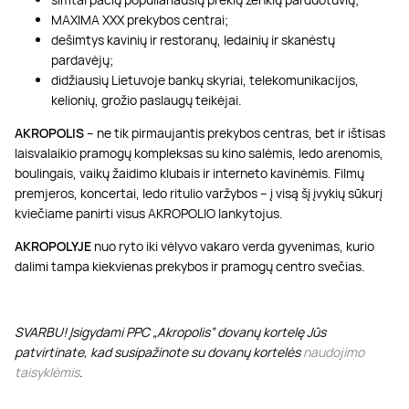
MAXIMA XXX prekybos centrai;
dešimtys kavinių ir restoranų, ledainių ir skanėstų
pardavėjų;
didžiausių Lietuvoje bankų skyriai, telekomunikacijos,
kelionių, grožio paslaugų teikėjai.
AKROPOLIS
– ne tik pirmaujantis prekybos centras, bet ir ištisas
laisvalaikio pramogų kompleksas su kino salėmis, ledo arenomis,
boulingais, vaikų žaidimo klubais ir interneto kavinėmis. Filmų
premjeros, koncertai, ledo ritulio varžybos – į visą šį įvykių sūkurį
kviečiame panirti visus AKROPOLIO lankytojus.
AKROPOLYJE
nuo ryto iki vėlyvo vakaro verda gyvenimas, kurio
dalimi tampa kiekvienas prekybos ir pramogų centro svečias.
SVARBU! Įsigydami PPC „Akropolis” dovanų kortelę Jūs
patvirtinate, kad susipažinote su dovanų kortelės
naudojimo
taisyklėmis
.