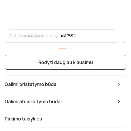
Ar ši informacija Jums naudinga?
14
19
Ar
Rodyti daugiau klausimų
Galimi pristatymo būdai
Galimi atsiskaitymo būdai
Pirkimo taisyklės