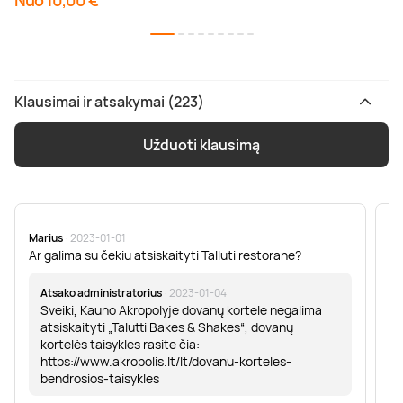
Nuo 10,00 €
Klausimai ir atsakymai (223)
Užduoti klausimą
Marius
· 2023-01-01
Sa
Ar galima su čekiu atsiskaityti Talluti restorane?
Sv
er
Atsako administratorius
· 2023-01-04
Sveiki, Kauno Akropolyje dovanų kortele negalima
atsiskaityti „Talutti Bakes & Shakes“, dovanų
kortelės taisykles rasite čia:
https://www.akropolis.lt/lt/dovanu-korteles-
bendrosios-taisykles