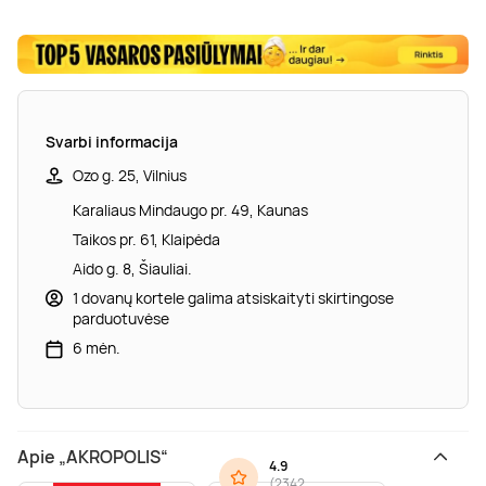
Svarbi informacija
Ozo g. 25, Vilnius
Karaliaus Mindaugo pr. 49, Kaunas
Taikos pr. 61, Klaipėda
Aido g. 8, Šiauliai.
1 dovanų kortele galima atsiskaityti skirtingose
parduotuvėse
6 mėn.
Apie „AKROPOLIS“
4.9
(
2342