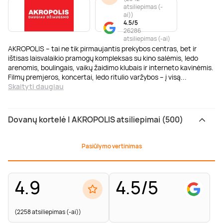
atsiliepimas (-
ai)
)
4.5/5
26286
atsiliepimas (-ai)
AKROPOLIS – tai ne tik pirmaujantis prekybos centras, bet ir
ištisas laisvalaikio pramogų kompleksas su kino salėmis, ledo
arenomis, boulingais, vaikų žaidimo klubais ir interneto kavinėmis.
Filmų premjeros, koncertai, ledo ritulio varžybos – į visą
...
Skaityti daugiau
Dovanų kortelė | AKROPOLIS atsiliepimai (500)
Pasiūlymo vertinimas
4.9
4.5/5
(2258 atsiliepimas (-ai))