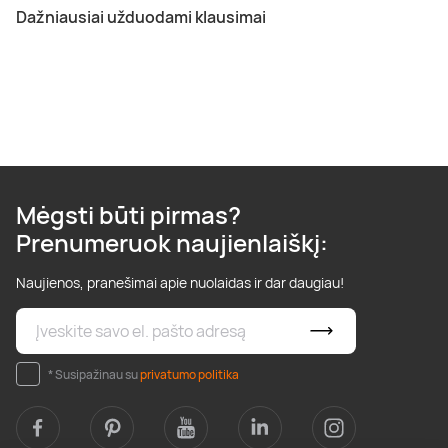
Dažniausiai užduodami klausimai
Mėgsti būti pirmas?
Prenumeruok naujienlaiškį:
Naujienos, pranešimai apie nuolaidas ir dar daugiau!
* Susipažinau su
privatumo politika