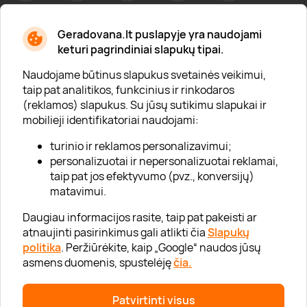
Geradovana.lt puslapyje yra naudojami
Apie mus
keturi pagrindiniai slapukų tipai.
Apie „Gera Dovana“
Naudojame būtinus slapukus svetainės veikimui,
taip pat analitikos, funkcinius ir rinkodaros
Lojalumo klubas
(reklamos) slapukus. Su jūsų sutikimu slapukai ir
Karjera
mobilieji identifikatoriai naudojami:
Visi partneriai
turinio ir reklamos personalizavimui;
personalizuotai ir nepersonalizuotai reklamai,
Kontaktai
taip pat jos efektyvumo (pvz., konversijų)
Tinklaraštis
matavimui.
Daugiau informacijos rasite, taip pat pakeisti ar
atnaujinti pasirinkimus gali atlikti čia
Slapukų
Informacija
politika
. Peržiūrėkite, kaip „Google“ naudos jūsų
asmens duomenis, spustelėję
čia.
„GERA DOVANA“ GRUPĖ
Patvirtinti visus