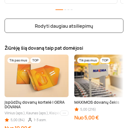
Rodyti daugiau atsiliepimų
Žiūrėję šią dovaną taip pat domėjosi
Tik pas mus
TOP
Tik pas mus
TOP
Įspūdžių dovanų kortelė | GERA
MAXIMOS dovanų čekis
DOVANA
5,00 (216)
Vilnius (aps.), Kaunas (aps.), Klaipėda (aps.), Palanga (aps.), Nida (aps.), Druskin
Kiti miestai
Nuo 5,00 €
5,00 (84)
1-3 asm.