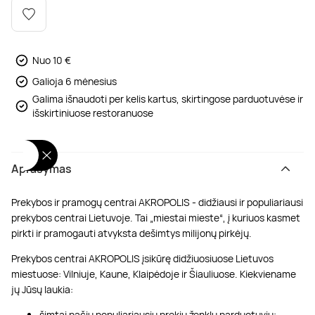
Poilsis dvaruose ir pilyse
Masažų kompleksai
Kitos vandens pramogos
Nuo 10 €
Galioja 6 mėnesius
Galima išnaudoti per kelis kartus, skirtingose parduotuvėse ir
išskirtiniuose restoranuose
Aprašymas
Prekybos ir pramogų centrai AKROPOLIS - didžiausi ir populiariausi
prekybos centrai Lietuvoje. Tai „miestai mieste“, į kuriuos kasmet
pirkti ir pramogauti atvyksta dešimtys milijonų pirkėjų.
Prekybos centrai AKROPOLIS įsikūrę didžiuosiuose Lietuvos
miestuose: Vilniuje, Kaune, Klaipėdoje ir Šiauliuose. Kiekviename
jų Jūsų laukia:
šimtai pačių populiariausių prekių ženklų parduotuvių;