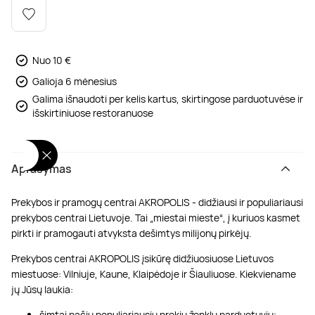
Poilsis dvaruose ir pilyse
Masažų kompleksai
Kitos vandens pramogos
Nuo 10 €
Galioja 6 mėnesius
Galima išnaudoti per kelis kartus, skirtingose parduotuvėse ir
išskirtiniuose restoranuose
Aprašymas
Prekybos ir pramogų centrai AKROPOLIS - didžiausi ir populiariausi
prekybos centrai Lietuvoje. Tai „miestai mieste“, į kuriuos kasmet
pirkti ir pramogauti atvyksta dešimtys milijonų pirkėjų.
Prekybos centrai AKROPOLIS įsikūrę didžiuosiuose Lietuvos
miestuose: Vilniuje, Kaune, Klaipėdoje ir Šiauliuose. Kiekviename
jų Jūsų laukia:
šimtai pačių populiariausių prekių ženklų parduotuvių;