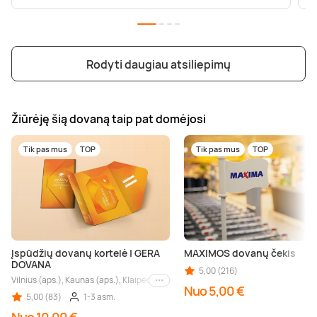
Rodyti daugiau atsiliepimų
Žiūrėję šią dovaną taip pat domėjosi
Tik pas mus
TOP
Tik pas mus
TOP
Įspūdžių dovanų kortelė | GERA
MAXIMOS dovanų čekis
DOVANA
5,00 (216)
Vilnius (aps.), Kaunas (aps.), Klaipėda (aps.), Palanga (aps.), Nida (aps.), Druskin
Kiti miestai
Nuo 5,00 €
5,00 (83)
1-3 asm.