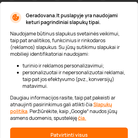
Geradovana.lt puslapyje yra naudojami
Apie mus
keturi pagrindiniai slapukų tipai.
Apie „Gera Dovana“
Naudojame būtinus slapukus svetainės veikimui,
taip pat analitikos, funkcinius ir rinkodaros
Lojalumo klubas
(reklamos) slapukus. Su jūsų sutikimu slapukai ir
Karjera
mobilieji identifikatoriai naudojami:
Visi partneriai
turinio ir reklamos personalizavimui;
personalizuotai ir nepersonalizuotai reklamai,
Kontaktai
taip pat jos efektyvumo (pvz., konversijų)
Tinklaraštis
matavimui.
Daugiau informacijos rasite, taip pat pakeisti ar
atnaujinti pasirinkimus gali atlikti čia
Slapukų
Informacija
politika
. Peržiūrėkite, kaip „Google“ naudos jūsų
asmens duomenis, spustelėję
čia.
„GERA DOVANA“ GRUPĖ
Patvirtinti visus