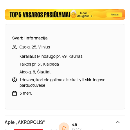
Svarbi informacija
Ozo g. 25, Vilnius
Karaliaus Mindaugo pr. 49, Kaunas
Taikos pr. 61, Klaipėda
Aido g. 8, Šiauliai.
1 dovanų kortele galima atsiskaityti skirtingose
parduotuvėse
6 mėn.
Apie „AKROPOLIS“
4.9
(
2342