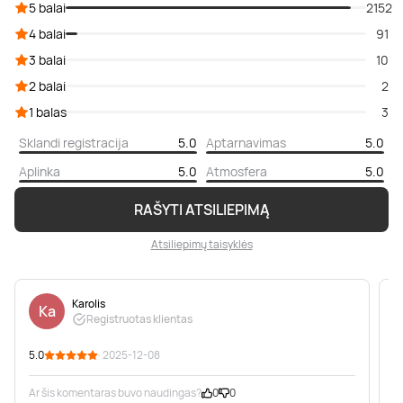
5 balai
2152
4 balai
91
3 balai
10
2 balai
2
1 balas
3
Sklandi registracija
5.0
Aptarnavimas
5.0
Aplinka
5.0
Atmosfera
5.0
RAŠYTI ATSILIEPIMĄ
Atsiliepimų taisyklės
Karolis
Ka
Registruotas klientas
5.0
· 2025-12-08
5
Ar šis komentaras buvo naudingas?
0
0
A