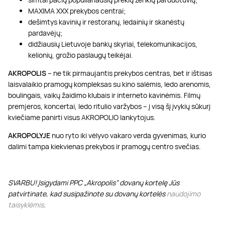
MAXIMA XXX prekybos centrai;
dešimtys kavinių ir restoranų, ledainių ir skanėstų
pardavėjų;
didžiausių Lietuvoje bankų skyriai, telekomunikacijos,
kelionių, grožio paslaugų teikėjai.
AKROPOLIS
– ne tik pirmaujantis prekybos centras, bet ir ištisas
laisvalaikio pramogų kompleksas su kino salėmis, ledo arenomis,
boulingais, vaikų žaidimo klubais ir interneto kavinėmis. Filmų
premjeros, koncertai, ledo ritulio varžybos – į visą šį įvykių sūkurį
kviečiame panirti visus AKROPOLIO lankytojus.
AKROPOLYJE
nuo ryto iki vėlyvo vakaro verda gyvenimas, kurio
dalimi tampa kiekvienas prekybos ir pramogų centro svečias.
SVARBU! Įsigydami PPC „Akropolis” dovanų kortelę Jūs
patvirtinate, kad susipažinote su dovanų kortelės
naudojimo
taisyklėmis
.