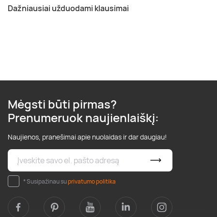
Dažniausiai užduodami klausimai
Mėgsti būti pirmas?
Prenumeruok naujienlaiškį:
Naujienos, pranešimai apie nuolaidas ir dar daugiau!
* Susipažinau su
privatumo politika