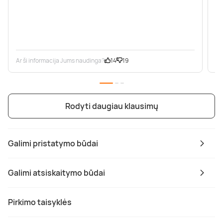
Ar ši informacija Jums naudinga?
14
19
Ar
Rodyti daugiau klausimų
Galimi pristatymo būdai
Galimi atsiskaitymo būdai
Pirkimo taisyklės