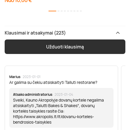
Nuo 10,00 €
Klausimai ir atsakymai (223)
Užduoti klausimą
Marius
· 2023-01-01
Sa
Ar galima su čekiu atsiskaityti Talluti restorane?
Sv
er
Atsako administratorius
· 2023-01-04
Sveiki, Kauno Akropolyje dovanų kortele negalima
atsiskaityti „Talutti Bakes & Shakes“, dovanų
kortelės taisykles rasite čia:
https://www.akropolis.lt/lt/dovanu-korteles-
bendrosios-taisykles