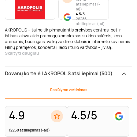
atsiliepimas (-
ai)
)
4.5/5
26286
atsiliepimas (-ai)
AKROPOLIS – tai ne tik pirmaujantis prekybos centras, bet ir
ištisas laisvalaikio pramogų kompleksas su kino salėmis, ledo
arenomis, boulingais, vaikų žaidimo klubais ir interneto kavinėmis.
Filmų premjeros, koncertai, ledo ritulio varžybos – į visą
...
Skaityti daugiau
Dovanų kortelė | AKROPOLIS atsiliepimai (500)
Pasiūlymo vertinimas
4.9
4.5/5
(2258 atsiliepimas (-ai))