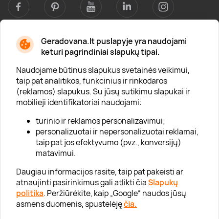
Geradovana.lt puslapyje yra naudojami
Apie mus
keturi pagrindiniai slapukų tipai.
Apie „Gera Dovana“
Naudojame būtinus slapukus svetainės veikimui,
taip pat analitikos, funkcinius ir rinkodaros
Lojalumo klubas
(reklamos) slapukus. Su jūsų sutikimu slapukai ir
Karjera
mobilieji identifikatoriai naudojami:
Visi partneriai
turinio ir reklamos personalizavimui;
personalizuotai ir nepersonalizuotai reklamai,
Kontaktai
taip pat jos efektyvumo (pvz., konversijų)
Tinklaraštis
matavimui.
Daugiau informacijos rasite, taip pat pakeisti ar
atnaujinti pasirinkimus gali atlikti čia
Slapukų
Informacija
politika
. Peržiūrėkite, kaip „Google“ naudos jūsų
asmens duomenis, spustelėję
čia.
„GERA DOVANA“ GRUPĖ