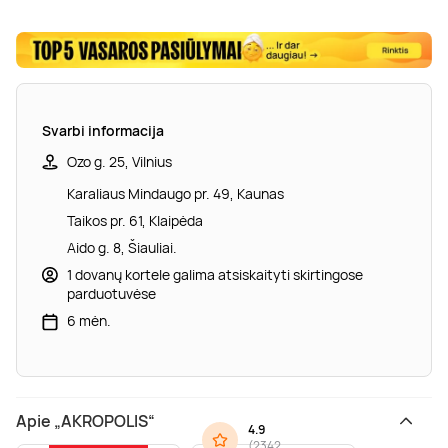
Svarbi informacija
Ozo g. 25, Vilnius
Karaliaus Mindaugo pr. 49, Kaunas
Taikos pr. 61, Klaipėda
Aido g. 8, Šiauliai.
1 dovanų kortele galima atsiskaityti skirtingose
parduotuvėse
6 mėn.
Apie „AKROPOLIS“
4.9
(
2342