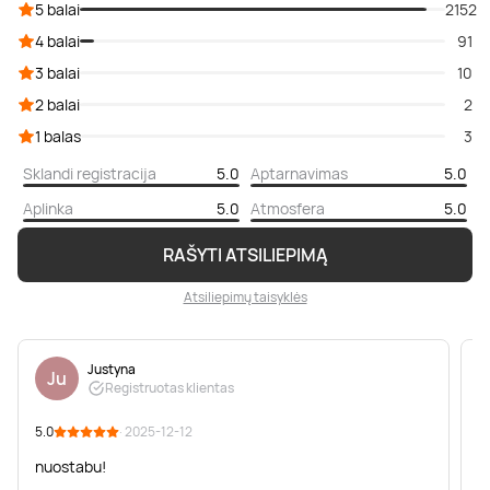
5 balai
2152
4 balai
91
3 balai
10
2 balai
2
1 balas
3
Sklandi registracija
5.0
Aptarnavimas
5.0
Aplinka
5.0
Atmosfera
5.0
RAŠYTI ATSILIEPIMĄ
Atsiliepimų taisyklės
Justyna
Ju
Registruotas klientas
5.0
· 2025-12-12
5
nuostabu!