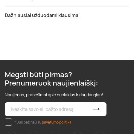
Dažniausiai užduodami klausimai
Mėgsti būti pirmas?
Prenumeruok naujienlaiškį:
Naujienos, pranešimai apie nuolaidas ir dar daugiau!
* Susipažinau su
privatumo politika