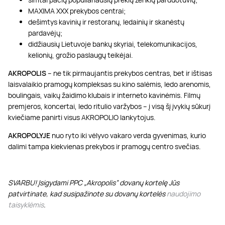
MAXIMA XXX prekybos centrai;
dešimtys kavinių ir restoranų, ledainių ir skanėstų
pardavėjų;
didžiausių Lietuvoje bankų skyriai, telekomunikacijos,
kelionių, grožio paslaugų teikėjai.
AKROPOLIS
– ne tik pirmaujantis prekybos centras, bet ir ištisas
laisvalaikio pramogų kompleksas su kino salėmis, ledo arenomis,
boulingais, vaikų žaidimo klubais ir interneto kavinėmis. Filmų
premjeros, koncertai, ledo ritulio varžybos – į visą šį įvykių sūkurį
kviečiame panirti visus AKROPOLIO lankytojus.
AKROPOLYJE
nuo ryto iki vėlyvo vakaro verda gyvenimas, kurio
dalimi tampa kiekvienas prekybos ir pramogų centro svečias.
SVARBU! Įsigydami PPC „Akropolis” dovanų kortelę Jūs
patvirtinate, kad susipažinote su dovanų kortelės
naudojimo
taisyklėmis
.