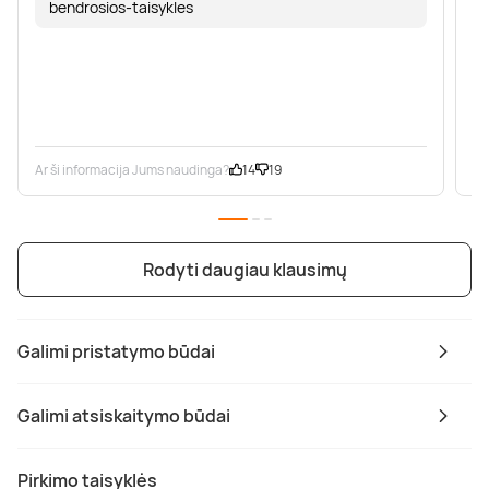
bendrosios-taisykles
Ar ši informacija Jums naudinga?
14
19
Ar
Rodyti daugiau klausimų
Galimi pristatymo būdai
Galimi atsiskaitymo būdai
Pirkimo taisyklės