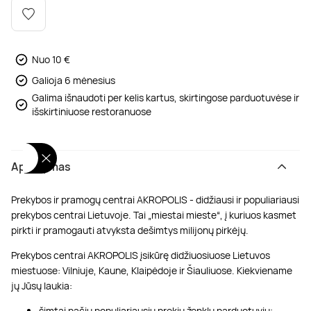
Poilsis dvaruose ir pilyse
Masažų kompleksai
Kitos vandens pramogos
Nuo 10 €
Galioja 6 mėnesius
Galima išnaudoti per kelis kartus, skirtingose parduotuvėse ir
išskirtiniuose restoranuose
Aprašymas
Prekybos ir pramogų centrai AKROPOLIS - didžiausi ir populiariausi
prekybos centrai Lietuvoje. Tai „miestai mieste“, į kuriuos kasmet
pirkti ir pramogauti atvyksta dešimtys milijonų pirkėjų.
Prekybos centrai AKROPOLIS įsikūrę didžiuosiuose Lietuvos
miestuose: Vilniuje, Kaune, Klaipėdoje ir Šiauliuose. Kiekviename
jų Jūsų laukia:
šimtai pačių populiariausių prekių ženklų parduotuvių;