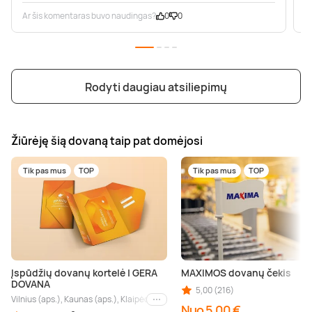
Ar šis komentaras buvo naudingas?
0
0
A
Rodyti daugiau atsiliepimų
Žiūrėję šią dovaną taip pat domėjosi
Tik pas mus
TOP
Tik pas mus
TOP
Įspūdžių dovanų kortelė | GERA
MAXIMOS dovanų čekis
DOVANA
5,00 (216)
Vilnius (aps.), Kaunas (aps.), Klaipėda (aps.), Palanga (aps.), Nida (aps.), Druskin
Kiti miestai
Nuo 5,00 €