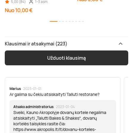
5,00 (84)
1-3 asm.
Nuo 10,00 €
Klausimai ir atsakymai (223)
Užduoti klausimą
Marius
· 2023-01-01
Sa
Ar galima su čekiu atsiskaityti Talluti restorane?
Sv
er
Atsako administratorius
· 2023-01-04
Sveiki, Kauno Akropolyje dovanų kortele negalima
atsiskaityti „Talutti Bakes & Shakes“, dovanų
kortelės taisykles rasite čia:
https://www.akropolis.lt/lt/dovanu-korteles-