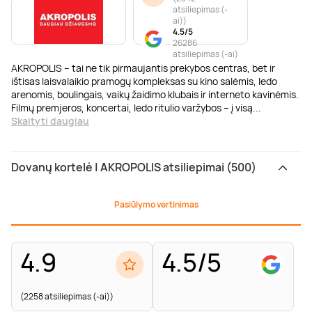
atsiliepimas (-
ai)
)
4.5/5
26286
atsiliepimas (-ai)
AKROPOLIS – tai ne tik pirmaujantis prekybos centras, bet ir
ištisas laisvalaikio pramogų kompleksas su kino salėmis, ledo
arenomis, boulingais, vaikų žaidimo klubais ir interneto kavinėmis.
Filmų premjeros, koncertai, ledo ritulio varžybos – į visą
...
Skaityti daugiau
Dovanų kortelė | AKROPOLIS atsiliepimai (500)
Pasiūlymo vertinimas
4.9
4.5/5
(2258 atsiliepimas (-ai))